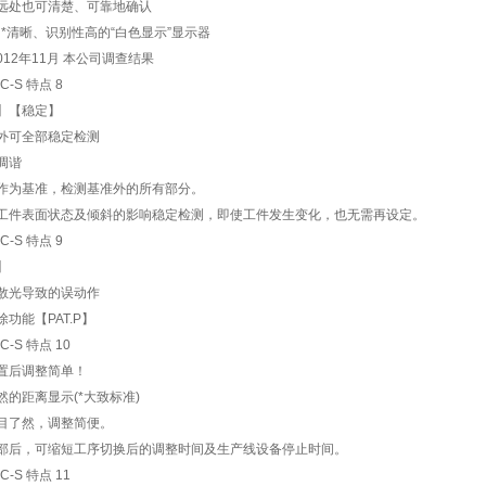
远处也可清楚、可靠地确认
！*清晰、识别性高的“白色显示”显示器
012年11月 本公司调查结果
】【稳定】
外可全部稳定检测
调谐
作为基准，检测基准外的所有部分。
工件表面状态及倾斜的影响稳定检测，即使工件发生变化，也无需再设定。
】
散光导致的误动作
功能【PAT.P】
置后调整简单！
然的距离显示(*大致标准)
目了然，调整简便。
部后，可缩短工序切换后的调整时间及生产线设备停止时间。