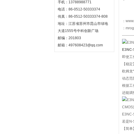
手机：13788988771
电话：86-0512-50333374
传真：86-0512-50333374-808
：www
地址：江苏省苏州市昆山市绿地
：mrog
大道1555号中科创新广场
----------
邮编：201803
邮箱：497608423@qq.com
E3NC-
即使工
【稳定
欧姆龙*H
动态范
根据工
还能调
CMO
E3NC-
若是N
【简单