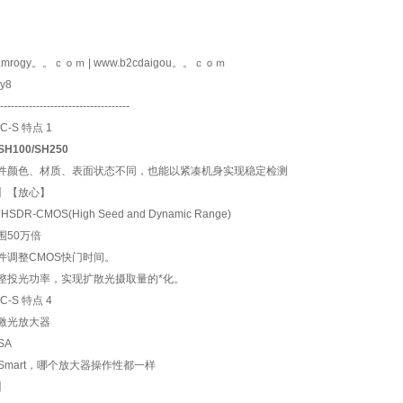
.mrogy。。ｃｏｍ | www.b2cdaigou。。ｃｏｍ
y8
------------------------------------
SH100/SH250
件颜色、材质、表面状态不同，也能以紧凑机身实现稳定检测
】【放心】
SDR-CMOS(High Seed and Dynamic Range)
围50万倍
件调整CMOS快门时间。
整投光功率，实现扩散光摄取量的*化。
S激光放大器
SA
-Smart，哪个放大器操作性都一样
】