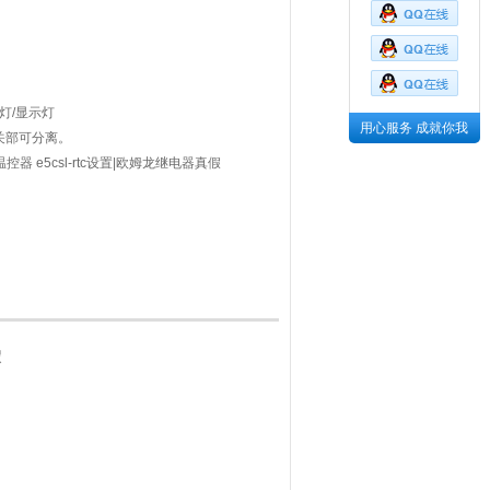
带灯/显示灯
用心服务 成就你我
关部可分离。
控器 e5csl-rtc设置|欧姆龙继电器真假
假