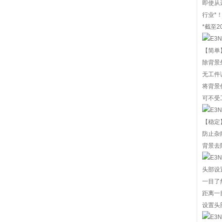
即使从
行业*
*截至2
【简单
除背景
无工件
将背景
可不受
【稳定
防止杂
背景去除
头部设
一目了
距离一
设置头