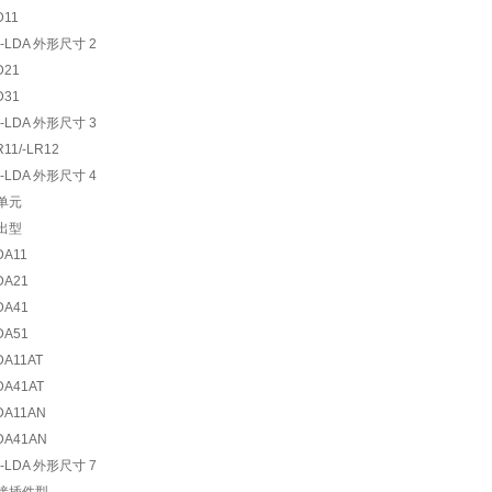
D11
D21
D31
R11/-LR12
单元
出型
DA11
DA21
DA41
DA51
DA11AT
DA41AT
DA11AN
DA41AN