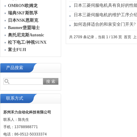
日本三菱伺服电机具有良好的性
OMRON欧姆龙
瑞典SKF斯凯孚
日本三菱伺服电机的维护工序介
日本NSK恩斯克
如何选择适合的和泉安全门开关?
Baumer堡盟瑞士
奥托尼克斯Autonic
共 2709 条记录，当前 1 / 136 页 首页
松下电工/神视SUNX
富士FUJI
产品搜索
联系方式
苏州禾力自动化科技有限公司
联系人：陈先生
手机：13788988771
电话：86-0512-50333374