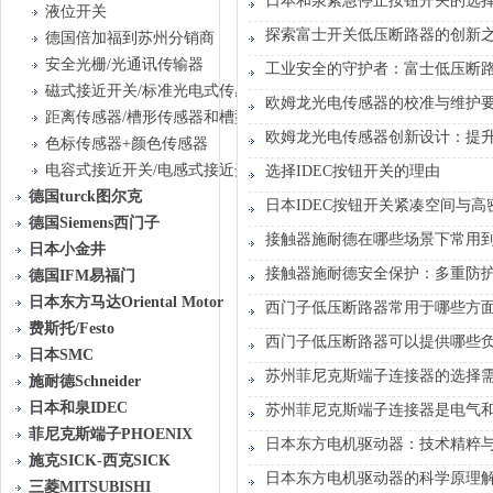
日本和泉紧急停止按钮开关的选
液位开关
探索富士开关低压断路器的创新
德国倍加福到苏州分销商
安全光栅/光通讯传输器
工业安全的守护者：富士低压断
磁式接近开关/标准光电式传感器
欧姆龙光电传感器的校准与维护
距离传感器/槽形传感器和槽型光栅传感器
欧姆龙光电传感器创新设计：提
色标传感器+颜色传感器
电容式接近开关/电感式接近开关
选择IDEC按钮开关的理由
德国turck图尔克
日本IDEC按钮开关紧凑空间与
德国Siemens西门子
接触器施耐德在哪些场景下常用
日本小金井
接触器施耐德安全保护：多重防
德国IFM易福门
日本东方马达Oriental Motor
西门子低压断路器常用于哪些方面
费斯托/Festo
西门子低压断路器可以提供哪些
日本SMC
苏州菲尼克斯端子连接器的选择
施耐德Schneider
日本和泉IDEC
苏州菲尼克斯端子连接器是电气
菲尼克斯端子PHOENIX
日本东方电机驱动器：技术精粹
施克SICK-西克SICK
日本东方电机驱动器的科学原理
三菱MITSUBISHI