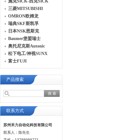
施克SICK-西克SICK
三菱MITSUBISHI
OMRON欧姆龙
瑞典SKF斯凯孚
日本NSK恩斯克
Baumer堡盟瑞士
奥托尼克斯Autonic
松下电工/神视SUNX
富士FUJI
产品搜索
联系方式
苏州禾力自动化科技有限公司
联系人：陈先生