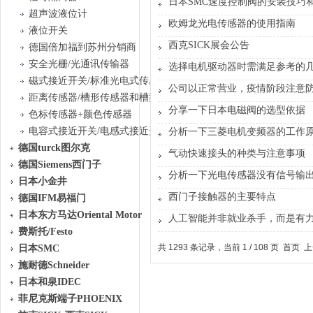
日本SMC速度控制阀的安装技巧
超声波液位计
欧姆龙光电传感器的使用指南
液位开关
西克SICK展会公告
德国倍加福到苏州分销商
安全光栅/光通讯传输器
选择电机驱动器时需满足参考的
磁式接近开关/标准光电式传感器
公司以正常营业，疫情阶段注意
距离传感器/槽形传感器和槽型光栅传感器
分享一下日本电磁阀的选型依据
色标传感器+颜色传感器
电容式接近开关/电感式接近开关
分析一下三菱电机变频器的工作
德国turck图尔克
气动快速接头的种类与注意事项
德国Siemens西门子
分析一下光电传感器没有信号输
日本小金井
西门子接触器的主要特点
德国IFM易福门
日本东方马达Oriental Motor
人工智能并非就业杀手，而是有
费斯托/Festo
共 1293 条记录，当前 1 / 108 页 首页
日本SMC
施耐德Schneider
日本和泉IDEC
菲尼克斯端子PHOENIX