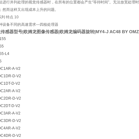
法进行并列处理的视觉传感器时，在所有的位置都会产生“等待时间”。无法放宽处理
；然而这样又出现成本上升的问题。
种设备不同的高速需求—四核处理器
传感器型号|欧姆龙图像传感器|欧姆龙编码器旋转|MY4-J AC48 BY OMZ
155
55
55-L4
5
0C1AR-A-V2
0C1DR-D-V2
0C1DT-D-V2
0C2AR-A-V2
0C2DR-D-V2
0C2DT-D-V2
0C3AR-A-V2
0C3DR-D-V2
0C4AR-A-V2
0C4DR-D-V2