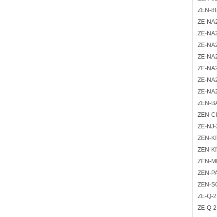
ZEN-8
ZE-NA
ZE-NA
ZE-NA
ZE-NA
ZE-NA
ZE-NA
ZE-NA
ZEN-B
ZEN-C
ZE-NJ-
ZEN-K
ZEN-K
ZEN-M
ZEN-P
ZEN-S
ZE-Q-2
ZE-Q-