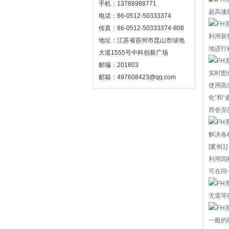
手机：13788988771
超高速搜
电话：86-0512-50333374
传真：86-0512-50333374-808
利用新
地址：江苏省苏州市昆山市绿地
地进行
大道1555号中科创新广场
邮编：201803
实时图
邮箱：497608423@qq.com
使用高
化”和
而舍弃
解决各
[案例
利用四
可在同
无需等
一般的