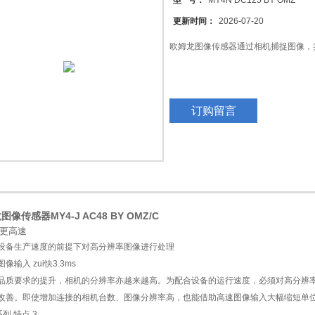
型 号：
MY4N DC125 BY OMZ
更新时间：
2026-07-20
欧姆龙图像传感器通过相机捕捉图像，
订购留言
龙图像传感器
MY4-J AC48 BY OMZ/C
更高速
设备生产速度的前提下对高分辨率图像进行处理
像输入 zui快3.3ms
品质要求的提升，相机的分辨率亦越来越高。为配合设备的运行速度，必须对高分辨
改善。即使增加连接的相机台数、图像分辨率高，也能借助高速图像输入大幅缩短单