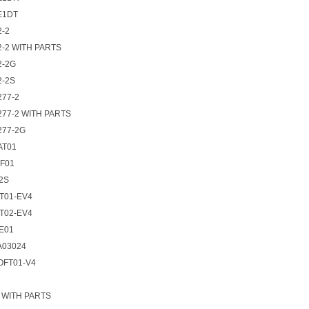
E1DT
2-2
2-2 WITH PARTS
2-2G
2-2S
277-2
277-2 WITH PARTS
277-2G
AT01
IF01
2S
IT01-EV4
IT02-EV4
E01
A03024
OFT01-V4
2 WITH PARTS