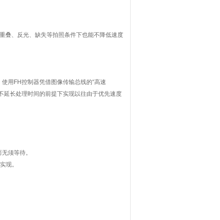
、重叠、反光、缺失等拍照条件下也能不降低速度
使用FH控制器凭借图像传输总线的“高速
在不延长处理时间的前提下实现以往由于优先速度
而无须等待。
可实现。