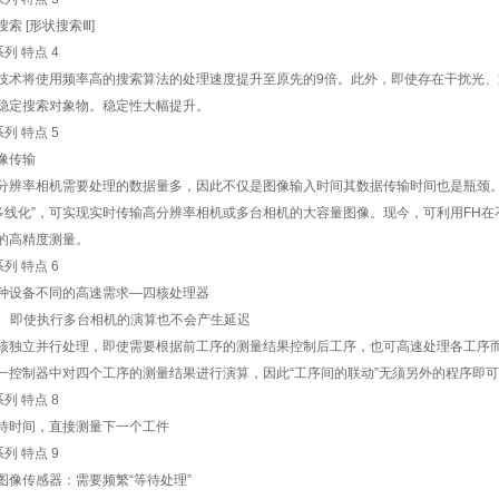
索 [形状搜索Ⅲ]
技术将使用频率高的搜索算法的处理速度提升至原先的9倍。此外，即使存在干扰光
稳定搜索对象物。稳定性大幅提升。
像传输
分辨率相机需要处理的数据量多，因此不仅是图像输入时间其数据传输时间也是瓶颈。
“多线化”，可实现实时传输高分辨率相机或多台相机的大容量图像。现今，可利用FH
的高精度测量。
种设备不同的高速需求—四核处理器
1] 即使执行多台相机的演算也不会产生延迟
核独立并行处理，即使需要根据前工序的测量结果控制后工序，也可高速处理各工序
一控制器中对四个工序的测量结果进行演算，因此“工序间的联动”无须另外的程序即
待时间，直接测量下一个工件
图像传感器：需要频繁“等待处理”