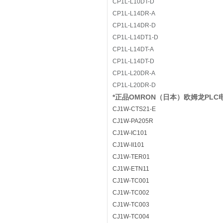
CP1L-L10DT-D
CP1L-L14DR-A
CP1L-L14DR-D
CP1L-L14DT1-D
CP1L-L14DT-A
CP1L-L14DT-D
CP1L-L20DR-A
CP1L-L20DR-D
*正品OMRON（日本）欧姆龙PLC电
CJ1W-CTS21-E
CJ1W-PA205R
CJ1W-IC101
CJ1W-II101
CJ1W-TER01
CJ1W-ETN11
CJ1W-TC001
CJ1W-TC002
CJ1W-TC003
CJ1W-TC004