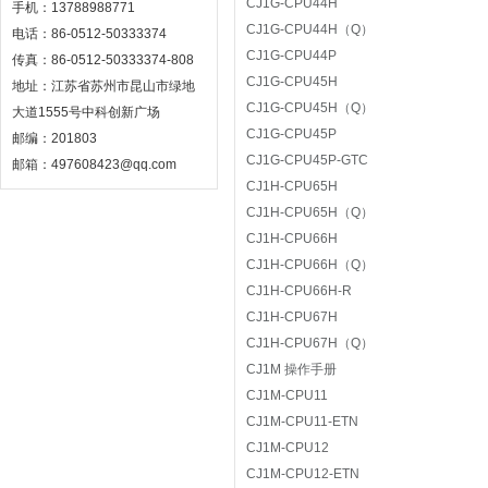
CJ1G-CPU44H
手机：13788988771
CJ1G-CPU44H（Q）
电话：86-0512-50333374
CJ1G-CPU44P
传真：86-0512-50333374-808
CJ1G-CPU45H
地址：江苏省苏州市昆山市绿地
CJ1G-CPU45H（Q）
大道1555号中科创新广场
CJ1G-CPU45P
邮编：201803
CJ1G-CPU45P-GTC
邮箱：497608423@qq.com
CJ1H-CPU65H
CJ1H-CPU65H（Q）
CJ1H-CPU66H
CJ1H-CPU66H（Q）
CJ1H-CPU66H-R
CJ1H-CPU67H
CJ1H-CPU67H（Q）
CJ1M 操作手册
CJ1M-CPU11
CJ1M-CPU11-ETN
CJ1M-CPU12
CJ1M-CPU12-ETN