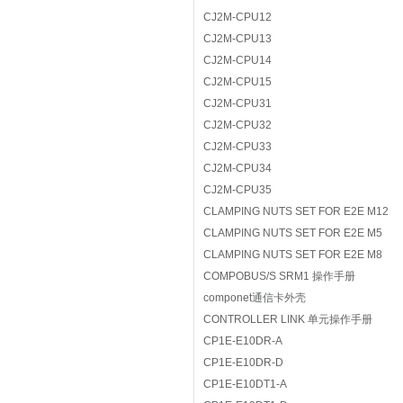
CJ2M-CPU12
CJ2M-CPU13
CJ2M-CPU14
CJ2M-CPU15
CJ2M-CPU31
CJ2M-CPU32
CJ2M-CPU33
CJ2M-CPU34
CJ2M-CPU35
CLAMPING NUTS SET FOR E2E M12
CLAMPING NUTS SET FOR E2E M5
CLAMPING NUTS SET FOR E2E M8
COMPOBUS/S SRM1 操作手册
componet通信卡外壳
CONTROLLER LINK 单元操作手册
CP1E-E10DR-A
CP1E-E10DR-D
CP1E-E10DT1-A