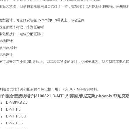
形极其紧凑，但是和常规通用组合式端子一样，微型端子也可以标识和桥接。采用螺
凑型设计，可选择安装在15 mm的DIN导轨上，节省空间
线点都做了标记，排列更清晰
准化桥接件，电位分配更轻松
结构设计
结构设计
子可以安装在小型DIN导轨上。因其极其紧凑的设计，小端子成为小型控制箱或电机
系列组合式端子外部配有两个标记槽，用于卡入UC-TM等标识材料。
子|混合型接线端子|3100321 D-MT1,5|德国,菲尼克斯,phoenix,菲尼克
52 D-MBKKB 2,5
21 D-MT 1,5
29 D-MT 1,5 BU
77 D-MZB 1.5