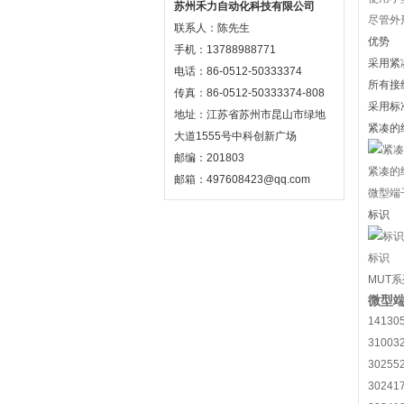
苏州禾力自动化科技有限公司
尽管外
联系人：陈先生
优势
手机：13788988771
采用紧
电话：86-0512-50333374
所有接
传真：86-0512-50333374-808
采用标
地址：江苏省苏州市昆山市绿地
紧凑的
大道1555号中科创新广场
邮编：201803
紧凑的
邮箱：497608423@qq.com
微型端
标识
标识
MUT
微型端
14130
31003
30255
30241