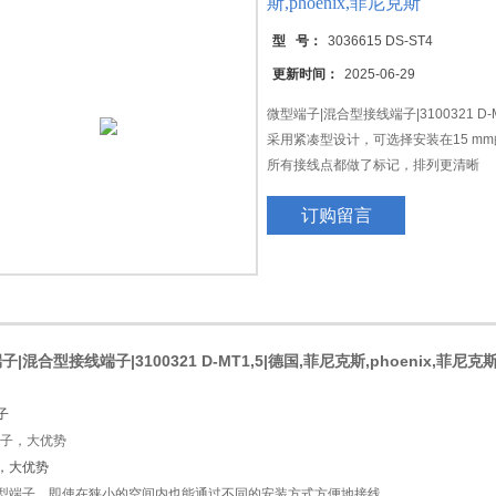
斯,phoenix,菲尼克斯
型 号：
3036615 DS-ST4
更新时间：
2025-06-29
微型端子|混合型接线端子|3100321 D-M
采用紧凑型设计，可选择安装在15 mm
所有接线点都做了标记，排列更清晰
采用标准化桥接件，电位分配更轻松
订购留言
子|混合型接线端子|3100321 D-MT1,5|德国,菲尼克斯,phoenix,菲尼克
子
，大优势
型端子，即使在狭小的空间内也能通过不同的安装方式方便地接线。