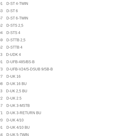
91 D-ST 4-TWIN
33 D-ST 6
67 D-ST 6-TWIN
62 D-STS 2,5
04 D-STS 4
59 D-STTB 2,5
62 D-STTB 4
13 D-UDK 4
01 D-UFB-485/BS-B
73 D-UFB-V24/S-DSUB 9/SB-B
27 D-UK 16
08 D-UK 16 BU
03 D-UK 2,5 BU
22 D-UK 2.5
47 D-UK 3-MSTB
71 D-UK 3-RETURN BU
20 D-UK 4/10
01 D-UK 4/10 BU
34 D-UK 5-TWIN