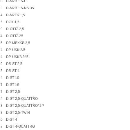
80 D-MZB 1.5-F
93 D-MZB 1.5-NS 35
64 D-MZFK 1,5
16 DOK 1,5
69 D-OTTA 2,5
14 D-OTTA 25
65 DP-MBKKB 2,5
94 DP-UKK 3/5
04 DP-UKKB 3/ 5
02 DS-ST 2,5
15 DS-ST 4
44 D-ST 10
57 D-ST 16
17 D-ST 2,5
14 D-ST 2,5-QUATTRO
83 D-ST 2,5-QUATTRO/ 2P
88 D-ST 2,5-TWIN
20 D-ST 4
27 D-ST 4-QUATTRO