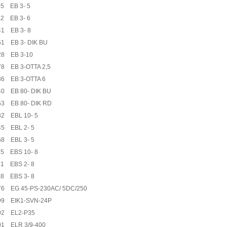
5 EB 3- 5
2 EB 3- 6
41 EB 3- 8
51 EB 3- DIK BU
28 EB 3-10
8 EB 3-OTTA 2,5
36 EB 3-OTTA 6
40 EB 80- DIK BU
53 EB 80- DIK RD
32 EBL 10- 5
45 EBL 2- 5
58 EBL 3- 5
35 EBS 10- 8
51 EBS 2- 8
48 EBS 3- 8
76 EG 45-PS-230AC/ 5DC/250
99 EIK1-SVN-24P
92 EL2-P35
01 ELR 3/9-400