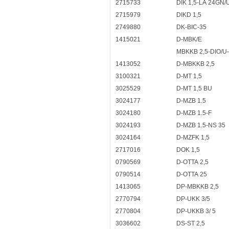
2715733
DIK 1,5-LA 24GN/
2715979
DIKD 1,5
2749880
DK-BIC-35
1415021
D-MBK/E
MBKKB 2,5-DIO/U
1413052
D-MBKKB 2,5
3100321
D-MT 1,5
3025529
D-MT 1,5 BU
3024177
D-MZB 1.5
3024180
D-MZB 1.5-F
3024193
D-MZB 1.5-NS 35
3024164
D-MZFK 1,5
2717016
DOK 1,5
0790569
D-OTTA 2,5
0790514
D-OTTA 25
1413065
DP-MBKKB 2,5
2770794
DP-UKK 3/5
2770804
DP-UKKB 3/ 5
3036602
DS-ST 2,5