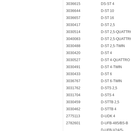
3036615
DS-ST 4
3036644
D-ST 10
3036657
D-ST 16
3030417
D-ST 2,5
3030514
D-ST 2,5-QUATTR
3040083
D-ST 2,5-QUATTR
3030488
D-ST 2,5-TWIN
3030420
D-ST 4
3030527
D-ST 4-QUATTRO
3030491
D-ST 4-TWIN
3030433
D-ST 6
3036767
D-ST 6-TWIN
3031762
D-STS 2,5
3031704
D-STS 4
3030459
D-STTB 2,5
3030462
D-STTB 4
2775113
D-UDK 4
2782601
D-UFB-485/BS-B
D-UFB-V24/S-