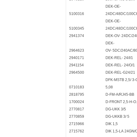
DEK-OE-
5100316
24DC/48DC/100C
DEK-OE-
5100345
24DC/48DC/100C
2941374
DEK-OV- 24DC/24
DEK-
2964623
OV- 5DC/240AC/8
2940171
DEK-REL- 24/I/1
2941154
DEK-REL- 24/O/1
2964500
DEK-REL-G24/21
DFK-MSTB 2,5/ 3-
0710183
5,08
2818795
D-FM-A/RJ45-BB
1700024
D-FRONT 2,5-H-O.
2770817
DG-UKK 3/5
2770859
DG-UKKB 3/ 5
2715966
DIK 1,5
2715762
DIK 1,5-LA 24GN/