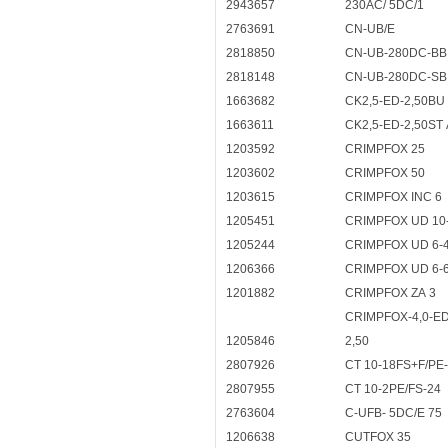
2943657
230AC/ 5DC/1
2763691
CN-UB/E
2818850
CN-UB-280DC-BB
2818148
CN-UB-280DC-SB
1663682
CK2,5-ED-2,50BU
1663611
CK2,5-ED-2,50ST
1203592
CRIMPFOX 25
1203602
CRIMPFOX 50
1203615
CRIMPFOX INC 6
1205451
CRIMPFOX UD 10
1205244
CRIMPFOX UD 6-
1206366
CRIMPFOX UD 6-
1201882
CRIMPFOX ZA 3
CRIMPFOX-4,0-ED
1205846
2,50
2807926
CT 10-18FS+F/PE
2807955
CT 10-2PE/FS-24
2763604
C-UFB- 5DC/E 75
1206638
CUTFOX 35