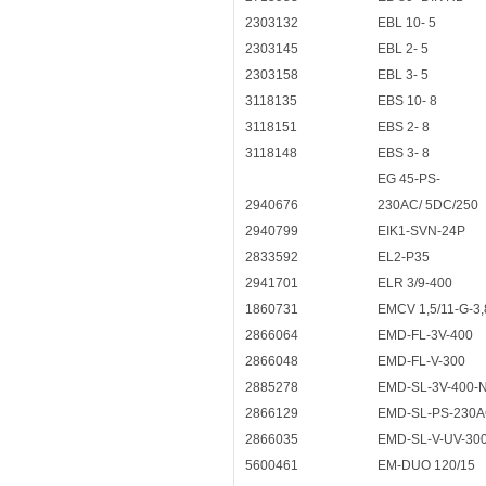
2303132
EBL 10- 5
2303145
EBL 2- 5
2303158
EBL 3- 5
3118135
EBS 10- 8
3118151
EBS 2- 8
3118148
EBS 3- 8
EG 45-PS-
2940676
230AC/ 5DC/250
2940799
EIK1-SVN-24P
2833592
EL2-P35
2941701
ELR 3/9-400
1860731
EMCV 1,5/11-G-3,
2866064
EMD-FL-3V-400
2866048
EMD-FL-V-300
2885278
EMD-SL-3V-400-
2866129
EMD-SL-PS-230
2866035
EMD-SL-V-UV-30
5600461
EM-DUO 120/15