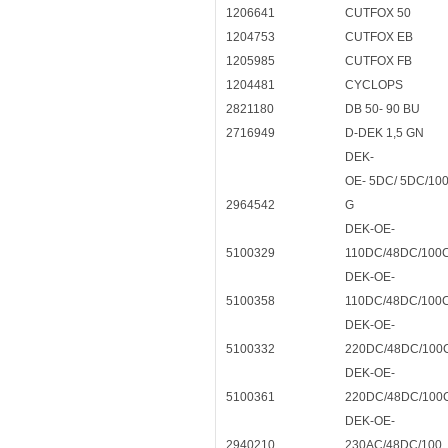
1206641
CUTFOX 50
1204753
CUTFOX EB
1205985
CUTFOX FB
1204481
CYCLOPS
2821180
DB 50- 90 BU
2716949
D-DEK 1,5 GN
DEK-
OE- 5DC/ 5DC/10
2964542
G
DEK-OE-
5100329
110DC/48DC/100
DEK-OE-
5100358
110DC/48DC/100
DEK-OE-
5100332
220DC/48DC/100
DEK-OE-
5100361
220DC/48DC/100
DEK-OE-
2940210
230AC/48DC/100