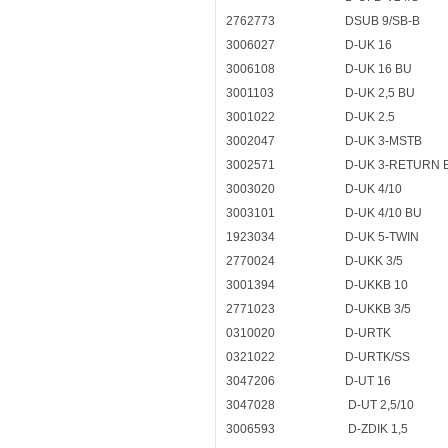
2762773
DSUB 9/SB-B
3006027
D-UK 16
3006108
D-UK 16 BU
3001103
D-UK 2,5 BU
3001022
D-UK 2.5
3002047
D-UK 3-MSTB
3002571
D-UK 3-RETURN 
3003020
D-UK 4/10
3003101
D-UK 4/10 BU
1923034
D-UK 5-TWIN
2770024
D-UKK 3/5
3001394
D-UKKB 10
2771023
D-UKKB 3/5
0310020
D-URTK
0321022
D-URTK/SS
3047206
D-UT 16
3047028
D-UT 2,5/10
3006593
D-ZDIK 1,5