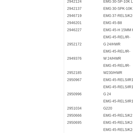
2942124
EMG 30-SP-10K L
2942137
EMG 30-SPK-10K 
2946719
EMG 37-RELS/K2
2946201
EMG 45-B8
2946227
EMG 45-H 15MM
EMG 45-REL/IR-
2952172
G 24/HWR
EMG 45-REL/IR-
2949376
W 24/HWR
EMG 45-REL/IR-
2952185
W230/HWR
2950967
EMG 45-RELS/IR
EMG 45-RELS/IR1
2950996
G 24
EMG 45-RELS/IR1
2951034
G220
2950666
EMG 45-RELS/K2
2950695
EMG 45-RELS/K2
EMG 45-RELS/K2