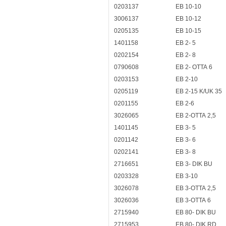
0203137
EB 10-10
3006137
EB 10-12
0205135
EB 10-15
1401158
EB 2- 5
0202154
EB 2- 8
0790608
EB 2- OTTA 6
0203153
EB 2-10
0205119
EB 2-15 K/UK 35
0201155
EB 2-6
3026065
EB 2-OTTA 2,5
1401145
EB 3- 5
0201142
EB 3- 6
0202141
EB 3- 8
2716651
EB 3- DIK BU
0203328
EB 3-10
3026078
EB 3-OTTA 2,5
3026036
EB 3-OTTA 6
2715940
EB 80- DIK BU
2715953
EB 80- DIK RD