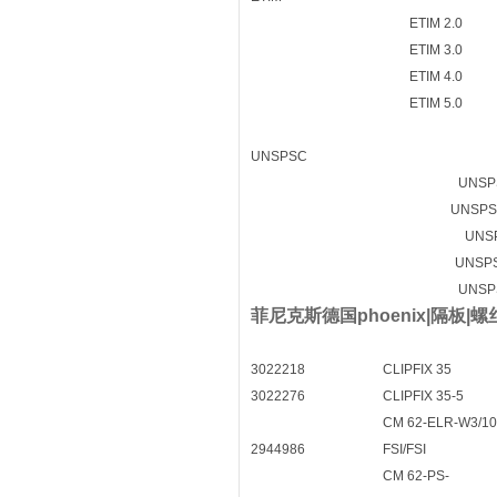
ETIM 2.0
ETIM 3.0
ETIM 4.0
ETIM 5.0
UNSPSC
UNSP
UNSPS
UNS
UNSPS
UNSP
菲尼克斯德国phoenix|隔板|螺丝刀
3022218
CLIPFIX 35
3022276
CLIPFIX 35-5
CM 62-ELR-W3/10
2944986
FSI/FSI
CM 62-PS-