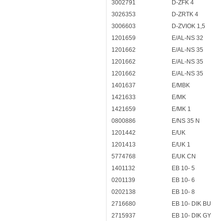
3002791
D-ZFK 4
3026353
D-ZRTK 4
3006603
D-ZVIOK 1,5
1201659
E/AL-NS 32
1201662
E/AL-NS 35
1201662
E/AL-NS 35
1201662
E/AL-NS 35
1401637
E/MBK
1421633
E/MK
1421659
E/MK 1
0800886
E/NS 35 N
1201442
E/UK
1201413
E/UK 1
5774768
E/UK CN
1401132
EB 10- 5
0201139
EB 10- 6
0202138
EB 10- 8
2716680
EB 10- DIK BU
2715937
EB 10- DIK GY