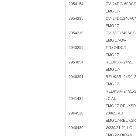
2954154
OV- 24DC/ 60DC/
EMG 17-
2954235
OV- 24DC/240AC/
EMG 17-
2954219
OV- 5DC/240AC/3
EMG 17-OV-
2943259
TTL/ 24DC/2
EMG 17-
2953854
REL/KSR- 24/21
EMG 17-
2940391
REL/KSR- 24/21-
EMG 17-
REL/KSR- 24/21-2
2941439
LC AU
EMG 17-REL/KSR
2944520
230/21 AU
EMG 17-REL/KSR
2940430
W230/21-21-LC
EMG 22-DIO 4M-