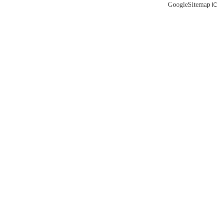
GoogleSitemap
I