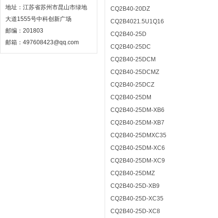
地址：江苏省苏州市昆山市绿地
CQ2B40-20DZ
大道1555号中科创新广场
CQ2B4021.5U1Q16
邮编：201803
CQ2B40-25D
邮箱：497608423@qq.com
CQ2B40-25DC
CQ2B40-25DCM
CQ2B40-25DCMZ
CQ2B40-25DCZ
CQ2B40-25DM
CQ2B40-25DM-XB6
CQ2B40-25DM-XB7
CQ2B40-25DMXC35
CQ2B40-25DM-XC6
CQ2B40-25DM-XC9
CQ2B40-25DMZ
CQ2B40-25D-XB9
CQ2B40-25D-XC35
CQ2B40-25D-XC8