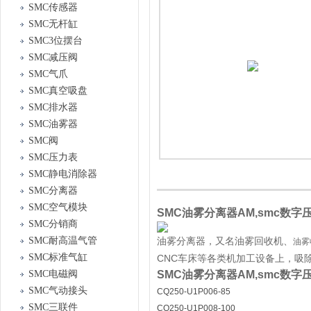
SMC传感器
SMC无杆缸
SMC3位摆台
SMC减压阀
SMC气爪
SMC真空吸盘
SMC排水器
SMC油雾器
SMC阀
SMC压力表
SMC静电消除器
SMC分离器
SMC空气模块
SMC油雾分离器AM,smc数字压力
SMC分销商
SMC耐高温气管
油雾分离器，又名油雾回收机、
油雾
SMC标准气缸
CNC车床等各类机加工设备上，吸
SMC电磁阀
SMC油雾分离器AM,smc数字压力
SMC气动接头
CQ250-U1P006-85
SMC三联件
CQ250-U1P008-100