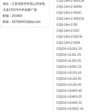
CQS-16H-Z-40DCM
地址：江苏省苏州市昆山市绿地
CQS-16H-Z-40DM
大道1555号中科创新广场
CQS-16H-Z-45DC
邮编：201803
CQS-16H-Z-45DCM
邮箱：497608423@qq.com
CQS-16H-Z-5D
CQS-16H-Z-5DC
CQS-16H-Z-5DCM
CQS-16H-Z-5DM
CQS16-U1G01-10
CQS16-U1J01-25
CQS16-U1J03-25
CQS16-U1K01-15
CQS16-U1L03-10
CQS16-U1L04-35
CQS16-U1L05-45
CQS16-U1M02-40
CQS16-U1M03-25
CQS16-U1N06-10
CQS16-U1O001-16