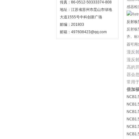
传真：86-0512-50333374-808
感器检
地址：江苏省苏州市昆山市绿地
大道1555号中科创新广场
反射板
邮编：201803
反射板
邮箱：497608423@qq.com
齐。标
器可用
漫反
漫反
高的
器会
常用
倍加福
NCB1.
NCB1.
NCB1.
NCB1.
NCB1.
NCB1.