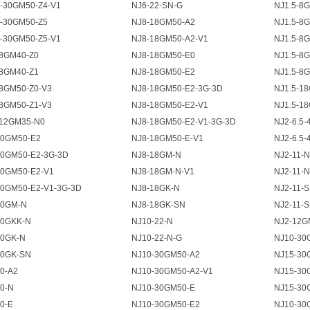
-30GM50-Z4-V1
NJ6-22-SN-G
NJ1.5-8
-30GM50-Z5
NJ8-18GM50-A2
NJ1.5-8
-30GM50-Z5-V1
NJ8-18GM50-A2-V1
NJ1.5-8
8GM40-Z0
NJ8-18GM50-E0
NJ1.5-8
8GM40-Z1
NJ8-18GM50-E2
NJ1.5-8
8GM50-Z0-V3
NJ8-18GM50-E2-3G-3D
NJ1.5-1
8GM50-Z1-V3
NJ8-18GM50-E2-V1
NJ1.5-1
12GM35-N0
NJ8-18GM50-E2-V1-3G-3D
NJ2-6.5-
30GM50-E2
NJ8-18GM50-E-V1
NJ2-6.5-
30GM50-E2-3G-3D
NJ8-18GM-N
NJ2-11-N
30GM50-E2-V1
NJ8-18GM-N-V1
NJ2-11-N
30GM50-E2-V1-3G-3D
NJ8-18GK-N
NJ2-11-
30GM-N
NJ8-18GK-SN
NJ2-11-
30GKK-N
NJ10-22-N
NJ2-12G
30GK-N
NJ10-22-N-G
NJ10-30
30GK-SN
NJ10-30GM50-A2
NJ15-30
0-A2
NJ10-30GM50-A2-V1
NJ15-30
0-N
NJ10-30GM50-E
NJ15-30
0-E
NJ10-30GM50-E2
NJ10-30