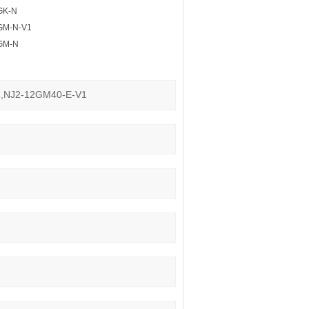
GK-N
GM-N-V1
GM-N