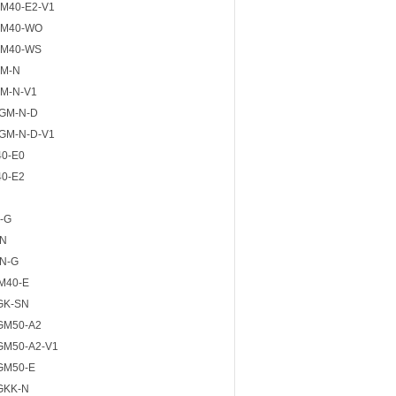
GM40-E2-V1
GM40-WO
GM40-WS
GM-N
GM-N-V1
8GM-N-D
8GM-N-D-V1
40-E0
40-E2
-G
SN
SN-G
M40-E
GK-SN
GM50-A2
GM50-A2-V1
GM50-E
GKK-N