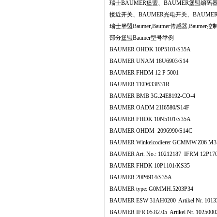
瑞士BAUMER堡盟、BAUMER堡盟编码器
接近开关、BAUMER光电开关、BAUME
瑞士堡盟Baumer,Baumer传感器,Baumer
部分堡盟Baumer型号举例
BAUMER OHDK 10P5101/S35A
BAUMER UNAM 18U6903/S14
BAUMER FHDM 12 P 5001
BAUMER TED633B31R
BAUMER BMB 3G.24E8192-CO-4
BAUMER OADM 21I6580/S14F
BAUMER FHDK 10N5101/S35A
BAUMER OHDM 2096990/S14C
BAUMER Winkelcodierer GCMMW.Z06 M3-
BAUMER Art. No.: 10212187 IFRM 12P170
BAUMER FHDK 10P1101/KS35
BAUMER 20P6914/S35A
BAUMER type: G0MMH.5203P34
BAUMER ESW 31AH0200 Artikel Nr. 1013
BAUMER IFR 05.82.05 Artikel Nr. 1025000