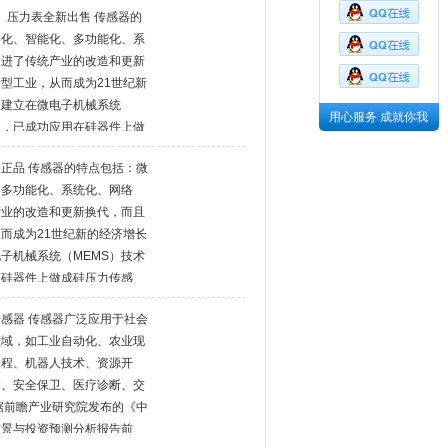
ket） 压力表全新出售 传感器的
字化、智能化、多功能化、系
促进了传统产业的改造和更新
型工业，从而成为21世纪新
是建立在微电子机械系统
用心服务 成就你我
的，已成功应用在硅器件上做
正品 传感器的特点包括：微
、多功能化、系统化、网络
产业的改造和更新换代，而且
而成为21世纪新的经济增长
子机械系统（MEMS）技术
在硅器件上做成硅压力传感
目，是代替限位开关等接触式
感器 传感器广泛应用于社会
检测对象进行检测为目的的传
领域，如工业自动化、农业现
器
工程、机器人技术、资源开
测、安全保卫、医疗诊断、交
据前瞻产业研究院发布的《中
前景与投资预测分析报告前