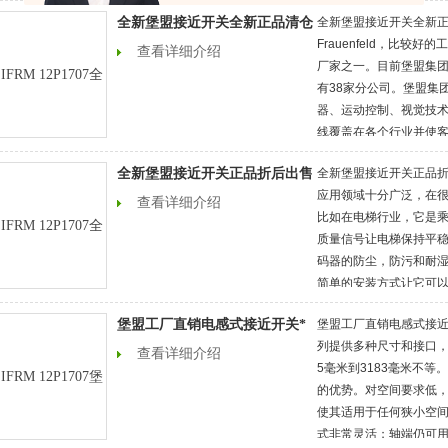
瞻》显示，近年来，国
全新堡盟接近开关全新正品清仓
全新堡盟接近开关全新正
设备制造、家用电器、
Frauenfeld，比较
信电子以及汽车等领域
查看详细介绍
厂家之一。目前堡盟集团
有38家分公司。堡盟集
器、运动控制、视觉技
线覆盖在各个行业并使
咨询和可靠服务的平台
全新堡盟接近开关正品折后出售
全新堡盟接近开关正品折
应用领域十分广泛，在
查看详细介绍
比如在电梯行业，它是
质量信号让电梯保持平
码器的防尘，防污和耐
简单的安装方式让它可
力发电方面，它的抗损
堡盟工厂直销电感式接近开关*
堡盟工厂直销电感式接近
列提供多种尺寸和接口
查看详细介绍
5毫米到3183毫米不
的优势。对空间要求低，
使其适用于任何狭小空
式非常灵活；轴端仍可