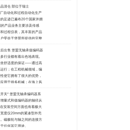
内传感器应用主要分布在机械
品清仓 部位于瑞士
科学仪器仪表、医疗卫生、通
好的工厂自动化和过程自动化生产
。
的足迹已遍布20个国家并拥
团的产品业务主要涉及传感
术和过程仪表，其丰富的产品
客户受益于堡盟所提供的完整
。
后出售 堡盟无轴承值编码器
很多行业都有着出色地表现。
乘坐舒适度的保证——通过高
稳运行；在工程机械领域，编
湿性使它拥有了很大的优势，
以应用于很多机械；在海上风
性可以大大节约维护成本。
开关* 堡盟无轴承编码器系
，增量式和值编码器的轴径从
等。在安装空间方面也有着极大
宽度仅20mm的紧凑型外壳
间。磁极轮与轴之间的连接方
用于任何其它用途。