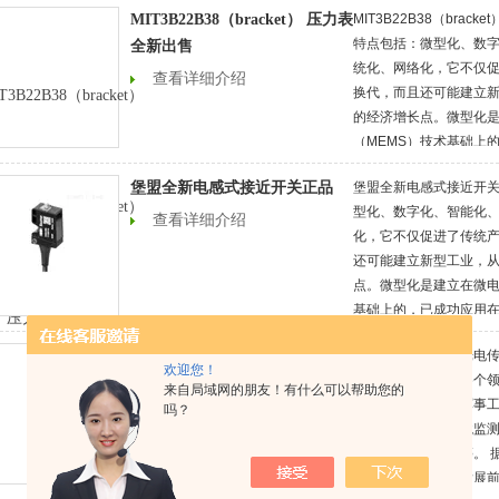
MIT3B22B38（bracket） 压力表
MIT3B22B38（brac
特点包括：微型化、数
全新出售
统化、网络化，它不仅
查看详细介绍
换代，而且还可能建立新
的经济增长点。微型化
（MEMS）技术基础上
成硅压力传感器。
堡盟全新电感式接近开关正品
堡盟全新电感式接近开关
型化、数字化、智能化
查看详细介绍
化，它不仅促进了传统
还可能建立新型工业，从
点。微型化是建立在微电
基础上的，已成功应用
器。 接近传感器工程项
堡盟全新漫反射式光电传感器
堡盟全新漫反射式光电传
检测方式，以无需接触
欢迎您！
发展及人类生活的各个
感器的总称。 接近传感
查看详细介绍
来自局域网的朋友！有什么可以帮助您的
代化、航天技术、军事
吗？
发、海洋探测、环境监
通运输、家用电器等。 
国传感器制造行业发展