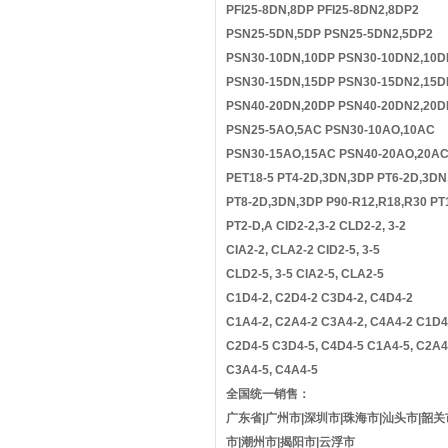
PFI25-8DN,8DP PFI25-8DN2,8DP2
PSN25-5DN,5DP PSN25-5DN2,5DP2
PSN30-10DN,10DP PSN30-10DN2,10D
PSN30-15DN,15DP PSN30-15DN2,15D
PSN40-20DN,20DP PSN40-20DN2,20D
PSN25-5AO,5AC PSN30-10AO,10AC
PSN30-15AO,15AC PSN40-20AO,20A
PET18-5 PT4-2D,3DN,3DP PT6-2D,3DN
PT8-2D,3DN,3DP P90-R12,R18,R30 PT
PT2-D,A CID2-2,3-2 CLD2-2, 3-2
CIA2-2, CLA2-2 CID2-5, 3-5
CLD2-5, 3-5 CIA2-5, CLA2-5
C1D4-2, C2D4-2 C3D4-2, C4D4-2
C1A4-2, C2A4-2 C3A4-2, C4A4-2 C1D4
C2D4-5 C3D4-5, C4D4-5 C1A4-5, C2A4
C3A4-5, C4A4-5
全国统一销售：
广东省|广州市|深圳市|珠海市|汕头市|韶关
市|潮州市|揭阳市|云浮市