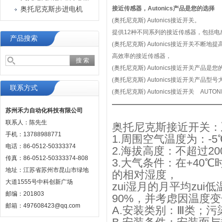
接近传感器，Autonics产品是您的选择
奥托尼克斯步进电机
(
奥托尼克斯
) Autonics
接近开关。
提供
12
种不同系列的接近传感器，包括电
产品搜索
(
奥托尼克斯
) Autonics
接近开关不断地提
高效率的接近传感器，
(
奥托尼克斯
) Autonics
接近开关产品是您
(
奥托尼克斯
) Autonics
接近开关产品型号
联系方式
(
奥托尼克斯
) Autonics
接近开关
AUTON
————————
苏州禾力自动化科技有限公司
联系人：陈先生
奥托尼克斯接近开关：
手机：13788988771
1.周围空气温度为：-5
电话：86-0512-50333374
2.海拔高度：不超过20
传真：86-0512-50333374-808
3.大气条件：在+40
地址：江苏省苏州市昆山市绿地
的相对湿度，
大道1555号中科创新广场
zui湿月的月平均zui
邮编：201803
90%，并考虑因温度
邮箱：497608423@qq.com
A.安装类别：Ⅲ类；污