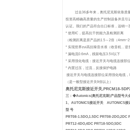
过去36多年来，奥托尼克斯依靠质
投资高精确高质量的生产控制设备并且引进良
认证。我们的产品符合出口标准，远销一百
* 使用IC，提高抗干扰能力及检测距离
（检测距离是原产品的1.5～2倍（4mm~2
* 实现世界zui高抗噪音水准（收音机，
* 漏电流0.6mA，残留电压3.5V以下
* 采用强化电缆：接近开关与电缆连接部
* 内置过压，过流，反接保护电路
接近开关与电缆连接部位采用强化电缆，
（是一般型接近开关9倍以上）
奥托尼克斯接近开关,PRCM18-5
三：◆Autonics(奥托尼克斯)产品型号大
1、AUTONICS接近开关 AUTONICS
型 号
PRT08-1.5DO,1.5DC PRT08-2DO,2DC 
PRT12-4DO,4DC PRT18-5DO,5DC