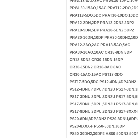
PRWL18-8AO,8AC PRWL30-10AO,10A
PRWL30-15AO,15AC PRAT12-2DO,2D
PRAT18-5DO,5DC PRAT30-10DO,10D
PRA12-2DN,2DP PRA12-2DN2,2DP2
PRA18-5DN,5DP PRA18-5DN2,5DP2
PRA30-10DN,10DP PRA30-10DN2,10
PRA12-2AO,2AC PRA18-5AO,5AC
PRA30-10AO,10AC CR18-8DN,8DP
CR18-8DN2 CR30-15DN,15DP
CR30-15DN2 CR18-8AO,8AC
CR30-15AO,15AC PST17-3DO
PST17-5DO,5DC PS12-4DN,4DP,4DN2
PS12-4DNU,4DPU,4DN2U PS17-3DN,3
PS17-3DNU,3DPU,3DN2U PS17-5DN,5
PS17-5DNU,5DPU,5DN2U PS17-8DN,8
PS17-8DNU,8DPU,8DN2U PS17-8XXX-
PS20-8DN,8DP,8DN2 PS20-8DNU,8DP
PS20-8XXX-F PS50-30DN,30DP
PS50-30DN2,30DP2 AS80-50DN3,50D