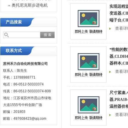
奥托尼克斯步进电机
实现远程
变送器,CI
端子台,CID
产品搜索
查看详
*性能的
联系方式
器,CLDH
器样本,CID
苏州禾力自动化科技有限公司
联系人：陈先生
查看详
手机：13788988771
电话：86-0512-50333374
传真：86-0512-50333374-808
尺寸紧凑
地址：江苏省苏州市昆山市绿地
器,PRA1
大道1555号中科创新广场
温控器价格,
邮编：201803
查看详
邮箱：497608423@qq.com