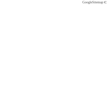
GoogleSitemap
I