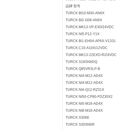
品牌 型号
TURCK BI10-M30-AN6X
TURCK BI2-G08-AN6X
TURCK MK13-VP-EX0/24VDC
TURCK NI5-P12-Y1X
TURCK Bi1-EH04-AP6X-V1331
TURCK C10-A10X/12VDC
TURCK MK13-22EXO-R/24VDC
TURCK S18SN6DQ
TURCK Q85VR3LP-B
TURCK NI4-M12-AD4X
TURCK NI4-M12-AD4X
TURCK NI4-Q12-RZ31X
TURCK NI50-CP80-FDZ30X2
TURCK NI5-M18-AD4X
TURCK NI8-M18-AD4X
TURCK S306E
TURCK S30SN6R