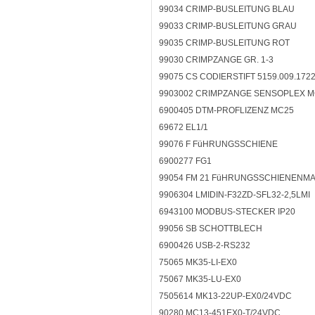
99034 CRIMP-BUSLEITUNG BLAU
99033 CRIMP-BUSLEITUNG GRAU
99035 CRIMP-BUSLEITUNG ROT
99030 CRIMPZANGE GR. 1-3
99075 CS CODIERSTIFT 5159.009.172
9903002 CRIMPZANGE SENSOPLEX 
6900405 DTM-PROFLIZENZ MC25
69672 EL1/1
99076 F FüHRUNGSSCHIENE
6900277 FG1
99054 FM 21 FüHRUNGSSCHIENENMA
9906304 LMIDIN-F32ZD-SFL32-2,5LMI
6943100 MODBUS-STECKER IP20
99056 SB SCHOTTBLECH
6900426 USB-2-RS232
75065 MK35-LI-EX0
75067 MK35-LU-EX0
7505614 MK13-22UP-EX0/24VDC
90280 MC13-451EX0-T/24VDC