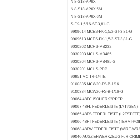
NI8-S18-AP6X
NI8-S18-AP6X 5M
NI8-S18-AP6X 6M
S-FK-1,5/16-ST-3,81-G
9909614 MCES-FK-1,5/2-ST-3,81-G
9909613 MCES-FK-1,5/3-ST-3,81-G
9030202 MCHS-MB232
9030203 MCHS-MB485
9030204 MCHS-MB485-S
9030201 MCHS-PDP
90951 MC TR-1/4TE
9100335 MCW20-FS-B-1/16
9100334 MCW20-FS-B-1/16-G
99064 48FC ISOLIERK?RPER
99067 48FL FEDERLEISTE (L?T?SEN)
99065 48FS FEDERLEISTE (L?TSTIFTE
99066 48FT FEDERLEISTE (TERMI-POI
99068 48FW FEDERLEISTE (WIRE-WR
99040 AUSZIEHWERKZEUG FüR CRI