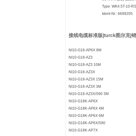
Type: WK4.5T-10-R
Ident-Nr.: 6699205
接线电缆标准版|turck图尔克|销售|
NI10-G18-AP6X 8M
NI10-G18-AZ3
NI10-G18-AZ3 10M
NI10-G18-AZ3X
NI10-G18-AZ3X 15M
NI10-G18-AZ3X 3M
NI10-G18-AZ3X/S90 3M
NI10-G18K-AP6X
NI10-G18K-AP6X 4M
NI10-G18K-AP6X 6M
NI10-G18K-AP6X/S90
NI10-G18K-AP7X