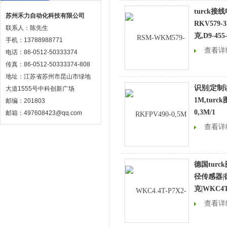
turck接
苏州禾力自动化科技有限公司
RKV579-
联系人：陈先生
克,D9-455
手机：13788988771
查看详
电话：86-0512-50333374
传真：86-0512-50333374-808
地址：江苏省苏州市昆山市绿地
识别|定制读
大道1555号中科创新广场
1M,turc
邮编：201803
0,3M/1
邮箱：497608423@qq.com
查看详
德国tur
径传感器|德
克|WKC4T-
查看详