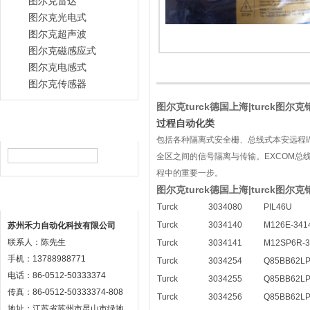
图尔克雷达
图尔克光电式
图尔克超声波
图尔克磁感应式
图尔克电感式
图尔克传感器
图尔克turck德国上海|turck图尔克销
过程自动化类
产品搜索
包括各种隔离式安全栅、总线式本安远程I
全区之间的信号隔离与传输。EXCOM总
程中的重要一步。
图尔克turck德国上海|turck图尔克销
联系方式
Turck
3034080
PIL46U
Turck
3034140
M126E-341
苏州禾力自动化科技有限公司
联系人：陈先生
Turck
3034141
M12SP6R-3
手机：13788988771
Turck
3034254
Q85BB62LP
电话：86-0512-50333374
Turck
3034255
Q85BB62L
传真：86-0512-50333374-808
Turck
3034256
Q85BB62LP
地址：江苏省苏州市昆山市绿地