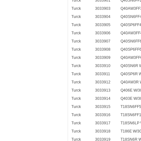
Turck
3033901
Q40SN6FF2
Turck
3033903
Q40AW3FF2
Turck
3033904
Q40SN6FF4
Turck
3033905
Q40SP6FF4
Turck
3033906
Q40AW3FF4
Turck
3033907
Q40SN6FF6
Turck
3033908
Q40SP6FF6
Turck
3033909
Q40AW3FF6
Turck
3033910
Q40SN6R 
Turck
3033911
Q40SP6R W
Turck
3033912
Q40AW3R 
Turck
3033913
Q406E W/3
Turck
3033914
Q403E W/3
Turck
3033915
T18SN6FF5
Turck
3033916
T18SN6FF1
Turck
3033917
T18SN6LP 
Turck
3033918
T186E W/30
Turck
3033919
T18SN6R W