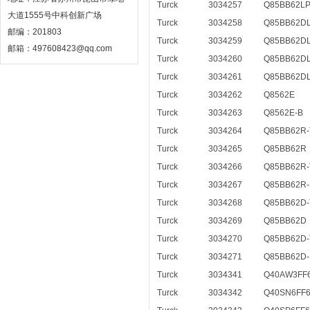
Turck
3034257
Q85BB62LP
大道1555号中科创新广场
Turck
3034258
Q85BB62DL
邮编：201803
Turck
3034259
Q85BB62D
邮箱：497608423@qq.com
Turck
3034260
Q85BB62DL
Turck
3034261
Q85BB62DL
Turck
3034262
Q8562E
Turck
3034263
Q8562E-B
Turck
3034264
Q85BB62R-
Turck
3034265
Q85BB62R
Turck
3034266
Q85BB62R-
Turck
3034267
Q85BB62R-
Turck
3034268
Q85BB62D-
Turck
3034269
Q85BB62D
Turck
3034270
Q85BB62D-
Turck
3034271
Q85BB62D-
Turck
3034341
Q40AW3FF
Turck
3034342
Q40SN6FF