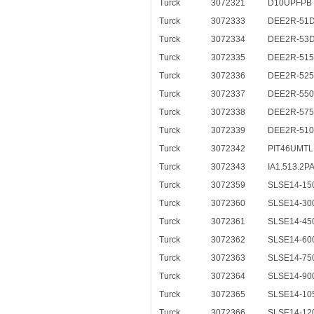
Turck
3072321
D10UPFPB
Turck
3072333
DEE2R-51
Turck
3072334
DEE2R-53
Turck
3072335
DEE2R-51
Turck
3072336
DEE2R-52
Turck
3072337
DEE2R-55
Turck
3072338
DEE2R-57
Turck
3072339
DEE2R-51
Turck
3072342
PIT46UMTL
Turck
3072343
IA1.513.2
Turck
3072359
SLSE14-15
Turck
3072360
SLSE14-30
Turck
3072361
SLSE14-45
Turck
3072362
SLSE14-60
Turck
3072363
SLSE14-75
Turck
3072364
SLSE14-90
Turck
3072365
SLSE14-10
Turck
3072366
SLSE14-12