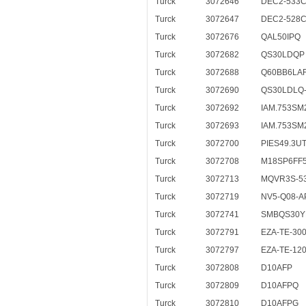
Turck
3072646
DEC2-533
Turck
3072647
DEC2-528
Turck
3072676
QAL50IPQ
Turck
3072682
QS30LDQP
Turck
3072688
Q60BB6LAF
Turck
3072690
QS30LDLQ-
Turck
3072692
IAM.753SM
Turck
3072693
IAM.753SM
Turck
3072700
PIES49.3U
Turck
3072708
M18SP6FF
Turck
3072713
MQVR3S-5
Turck
3072719
NV5-Q08-A
Turck
3072741
SMBQS30Y
Turck
3072791
EZA-TE-30
Turck
3072797
EZA-TE-12
Turck
3072808
D10AFP
Turck
3072809
D10AFPQ
Turck
3072810
D10AFPG