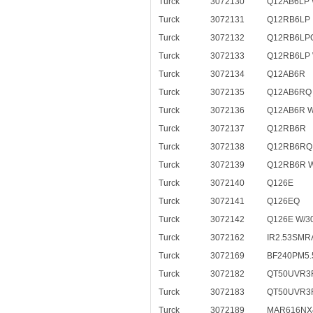
Turck
3072130
Q12AB6LP 
Turck
3072131
Q12RB6LP
Turck
3072132
Q12RB6LP
Turck
3072133
Q12RB6LP 
Turck
3072134
Q12AB6R
Turck
3072135
Q12AB6RQ
Turck
3072136
Q12AB6R W
Turck
3072137
Q12RB6R
Turck
3072138
Q12RB6RQ
Turck
3072139
Q12RB6R W
Turck
3072140
Q126E
Turck
3072141
Q126EQ
Turck
3072142
Q126E W/3
Turck
3072162
IR2.53SM
Turck
3072169
BF240PM5.
Turck
3072182
QT50UVR3
Turck
3072183
QT50UVR3
Turck
3072189
MAR616NX