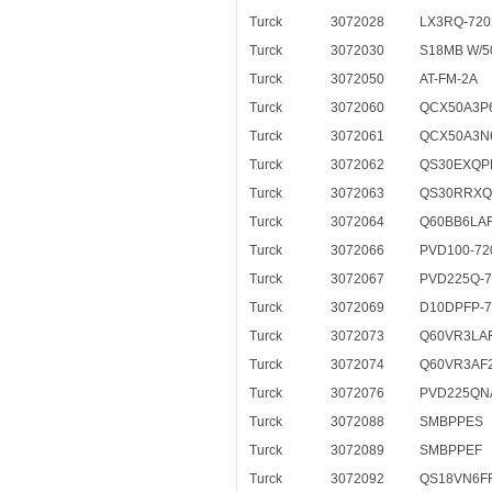
Turck
3072028
LX3RQ-720
Turck
3072030
S18MB W/5
Turck
3072050
AT-FM-2A
Turck
3072060
QCX50A3P
Turck
3072061
QCX50A3
Turck
3072062
QS30EXQP
Turck
3072063
QS30RRX
Turck
3072064
Q60BB6LA
Turck
3072066
PVD100-72
Turck
3072067
PVD225Q-7
Turck
3072069
D10DPFP-7
Turck
3072073
Q60VR3LA
Turck
3072074
Q60VR3AF
Turck
3072076
PVD225QN
Turck
3072088
SMBPPES
Turck
3072089
SMBPPEF
Turck
3072092
QS18VN6FF