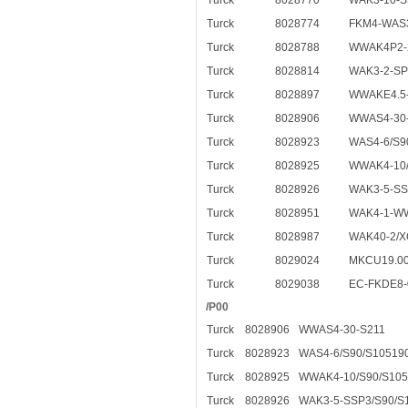
Turck
8028770
WAK3-10-S
Turck
8028774
FKM4-WAS3
Turck
8028788
WWAK4P2-
Turck
8028814
WAK3-2-SP
Turck
8028897
WWAKE4.5-
Turck
8028906
WWAS4-30
Turck
8028923
WAS4-6/S9
Turck
8028925
WWAK4-10/
Turck
8028926
WAK3-5-SS
Turck
8028951
WAK4-1-W
Turck
8028987
WAK40-2/X
Turck
8029024
MKCU19.00
Turck
8029038
EC-FKDE8-
/P00
Turck
8028906
WWAS4-30-S211
Turck
8028923
WAS4-6/S90/S105190
Turck
8028925
WWAK4-10/S90/S105
Turck
8028926
WAK3-5-SSP3/S90/S1