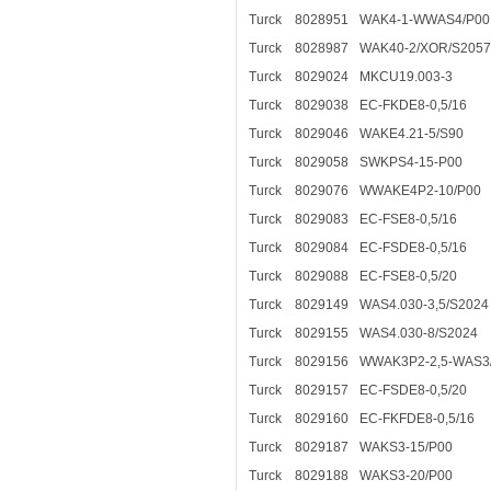
Turck
8028951
WAK4-1-WWAS4/P00
Turck
8028987
WAK40-2/XOR/S2057
Turck
8029024
MKCU19.003-3
Turck
8029038
EC-FKDE8-0,5/16
Turck
8029046
WAKE4.21-5/S90
Turck
8029058
SWKPS4-15-P00
Turck
8029076
WWAKE4P2-10/P00
Turck
8029083
EC-FSE8-0,5/16
Turck
8029084
EC-FSDE8-0,5/16
Turck
8029088
EC-FSE8-0,5/20
Turck
8029149
WAS4.030-3,5/S2024
Turck
8029155
WAS4.030-8/S2024
Turck
8029156
WWAK3P2-2,5-WAS3
Turck
8029157
EC-FSDE8-0,5/20
Turck
8029160
EC-FKFDE8-0,5/16
Turck
8029187
WAKS3-15/P00
Turck
8029188
WAKS3-20/P00