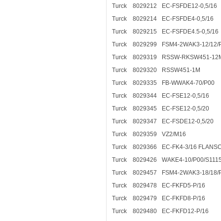
Turck
8029212
EC-FSFDE12-0,5/16
Turck
8029214
EC-FSFDE4-0,5/16
Turck
8029215
EC-FSFDE4.5-0,5/16
Turck
8029299
FSM4-2WAK3-12/12/
Turck
8029319
RSSW-RKSW451-12
Turck
8029320
RSSW451-1M
Turck
8029335
FB-WWAK4-70/P00
Turck
8029344
EC-FSE12-0,5/16
Turck
8029345
EC-FSE12-0,5/20
Turck
8029347
EC-FSDE12-0,5/20
Turck
8029359
VZ2/M16
Turck
8029366
EC-FK4-3/16 FLAN
Turck
8029426
WAKE4-10/P00/S111
Turck
8029457
FSM4-2WAK3-18/18/
Turck
8029478
EC-FKFD5-P/16
Turck
8029479
EC-FKFD8-P/16
Turck
8029480
EC-FKFD12-P/16