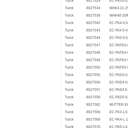
Turck
8027529
EC-FKD5-0,
Turck
8027534
WAK4.21-2
Turck
8027539
WAK40-20/
Turck
8027542
EC-FK4-0,5
Turck
8027543
EC-FK4.5-0
Turck
8027544
EC-FK5-0,5
Turck
8027547
EC-FKFD3-0
Turck
8027548
EC-FKFD4-0
Turck
8027549
EC-FKFD4.5
Turck
8027550
EC-FKFD5-0
Turck
8027555
EC-FKD3-0,
Turck
8027556
EC-FKD4-0,
Turck
8027557
EC-FKD4.5-
Turck
8027558
EC-FKD5-0,
Turck
8027562
MUTTER EC-
Turck
8027566
EC-FK3-L/1
Turck
8027569
EC-FK4-L-
Turck
8027570
EC-FK5-L/1