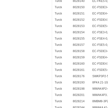
Turck
8028140
EC-FKE5-0,
Turck
8028150
EC-FSDE3-
Turck
8028151
EC-FSDE4-
Turck
8028152
EC-FSDE4.5
Turck
8028153
EC-FSDE5-
Turck
8028154
EC-FSE3-0,
Turck
8028155
EC-FSE4-0,
Turck
8028157
EC-FSE5-0,
Turck
8028158
EC-FSDE3-
Turck
8028159
EC-FSDE4-
Turck
8028160
EC-FSDE4.5
Turck
8028161
EC-FSDE5-
Turck
8028176
SWKP3P2-5
Turck
8028193
8FK4.21-10
Turck
8028198
WWAK4P2-0
Turck
8028201
WWAK4P3.1
Turck
8028214
8MBM8-3P2
Turck
8028244
WWAK4.41-