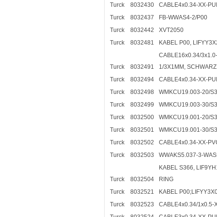
Turck
8032430
CABLE4x0.34-XX-PU
Turck
8032437
FB-WWAS4-2/P00
Turck
8032442
XVT2050
Turck
8032481
KABEL P00, LIFYY3
CABLE16x0.34/3x1.0
Turck
8032491
1/3X1MM, SCHWARZ,
Turck
8032494
CABLE4x0.34-XX-PU
Turck
8032498
WMKCU19.003-20/S
Turck
8032499
WMKCU19.003-30/S
Turck
8032500
WMKCU19.001-20/S
Turck
8032501
WMKCU19.001-30/S
Turck
8032502
CABLE4x0.34-XX-PV
Turck
8032503
WWAKS5.037-3-WAS5
KABEL S366, LIF9YH
Turck
8032504
RING
Turck
8032521
KABEL P00;LIFYY3X
Turck
8032523
CABLE4x0.34/1x0.5-