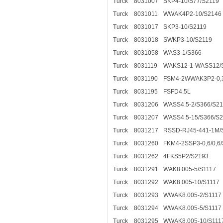
Turck
8031007
SKP4-10/S77/S2119
Turck
8031011
WWAK4P2-10/S2146
Turck
8031017
SKP3-10/S2119
Turck
8031018
SWKP3-10/S2119
Turck
8031058
WAS3-1/S366
Turck
8031119
WAKS12-1-WASS12/
Turck
8031190
FSM4-2WWAK3P2-0,3
Turck
8031195
FSFD4.5L
Turck
8031206
WASS4.5-2/S366/S2
Turck
8031207
WASS4.5-15/S366/S
Turck
8031217
RSSD-RJ45-441-1M/
Turck
8031260
FKM4-2SSP3-0,6/0,6
Turck
8031262
4FKS5P2/S2193
Turck
8031291
WAK8.005-5/S1117
Turck
8031292
WAK8.005-10/S1117
Turck
8031293
WWAK8.005-2/S1117
Turck
8031294
WWAK8.005-5/S1117
Turck
8031295
WWAK8.005-10/S111