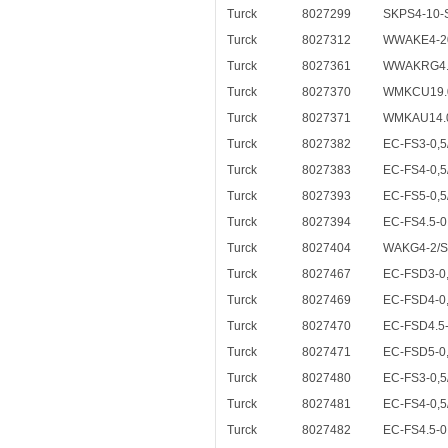
Turck
8027299
SKPS4-10-
Turck
8027312
WWAKE4-2
Turck
8027361
WWAKRG4.
Turck
8027370
WMKCU19.0
Turck
8027371
WMKAU14.0
Turck
8027382
EC-FS3-0,5
Turck
8027383
EC-FS4-0,5
Turck
8027393
EC-FS5-0,5
Turck
8027394
EC-FS4.5-0
Turck
8027404
WAKG4-2/S
Turck
8027467
EC-FSD3-0,
Turck
8027469
EC-FSD4-0,
Turck
8027470
EC-FSD4.5-
Turck
8027471
EC-FSD5-0,
Turck
8027480
EC-FS3-0,5
Turck
8027481
EC-FS4-0,5
Turck
8027482
EC-FS4.5-0