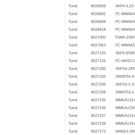
Turck
8026869
SKP4-0,15
Turck
8026882
FC-WWAK4-
Turck
8026888
FC-WWAK4.
Turck
8026919
FC-WWAK4-
Turck
8027000
FSM4-2SKP
Turck
8027063
FC-WWAK5-
Turck
8027133
SKP4-6/S9
Turck
8027134
FC-WAS3-2
Turck
8027200
SKPS4-2/P
Turck
8027205
SWSPS4-2/
Turck
8027206
SKPS3-2-S
Turck
8027208
SWKPS3-2
Turck
8027235
WMKAU19.0
Turck
8027236
WMKAU1900
Turck
8027237
WMKAU19.0
Turck
8027238
WMKAU19.0
Turck
8027273
WAKE4-20/