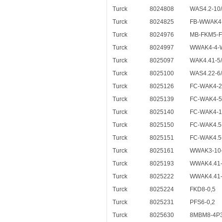
Turck
8024808
WAS4.2-10
Turck
8024825
FB-WWAK4-
Turck
8024976
MB-FKM5-
Turck
8024997
WWAK4-4-
Turck
8025097
WAK4.41-5
Turck
8025100
WAS4.22-6
Turck
8025126
FC-WAK4-2
Turck
8025139
FC-WAK4-5
Turck
8025140
FC-WAK4-1
Turck
8025150
FC-WAK4.5
Turck
8025151
FC-WAK4.5
Turck
8025161
WWAK3-10
Turck
8025193
WWAK4.41-
Turck
8025222
WWAK4.41-
Turck
8025224
FKD8-0,5
Turck
8025231
PFS6-0,2
Turck
8025630
8MBM8-4P