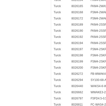
Turck
8026164
FKM4-2WAS
Turck
8026165
FKM4-2WAS
Turck
8026168
FSM4-2WAK
Turck
8026172
FSM4-2WAK
Turck
8026189
FKM4-2SSP3
Turck
8026190
FKM4-2SSP3
Turck
8026192
FKM4-2SSP3
Turck
8026194
FKM4-2SSP
Turck
8026197
FSM4-2SKP3
Turck
8026198
FSM4-2SKP
Turck
8026199
FSM4-2SKP3
Turck
8026200
FSM4-2SKP
Turck
8026272
FB-WWAK4-
Turck
8026294
SY100-68-
Turck
8026440
WAKS4-6-
Turck
8026662
WWAKE3-2
Turck
8026797
FSFD4.5-0,
Turck
8026811
FC-WAS4-2