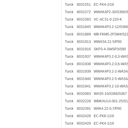
Turck
8031551
EC-FK4-2/16
Turck
8031572
WWAK4P2-30/S366/
Turck
8031583
VC-AC31-0.220-K
Turck
8031845
WWAK4P3.2-12/S366
Turck
8031889
MB-FKM5-2FSM4/S2
Turck
8031913
WWAS4.21-5/P00
Turck
8031916
SKP3-4-SWSP3/S90
Turck
8031937
WWAK4P3.2-0,3-WAS
Turck
8031938
WWAK4P3.2-0,6-WAS
Turck
8031939
WWAK4P3.2-2-WAS4/
Turck
8031940
WWAK4P3.2-5-WAS4/
Turck
8031941
WWAK4P3.2-10-WAS4
Turck
8032083
WAS5-10/S366/S367
Turck
8032228
WMKAU14.001-25/S1
Turck
8032391
WAK4.22-0,7/P00
Turck
8032428
EC-FK8-1/16
Turck
8032429
EC-FK4-1/16