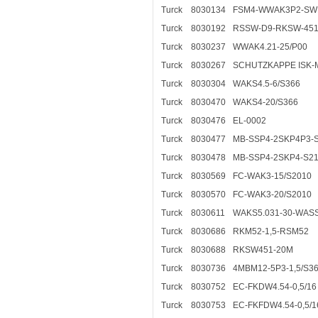
Turck
8030134
FSM4-WWAK3P2-SWKP
Turck
8030192
RSSW-D9-RKSW-451-
Turck
8030237
WWAK4.21-25/P00
Turck
8030267
SCHUTZKAPPE ISK-
Turck
8030304
WAKS4.5-6/S366
Turck
8030470
WAKS4-20/S366
Turck
8030476
EL-0002
Turck
8030477
MB-SSP4-2SKP4P3-
Turck
8030478
MB-SSP4-2SKP4-S2
Turck
8030569
FC-WAK3-15/S2010
Turck
8030570
FC-WAK3-20/S2010
Turck
8030611
WAKS5.031-30-WASS
Turck
8030686
RKM52-1,5-RSM52
Turck
8030688
RKSW451-20M
Turck
8030736
4MBM12-5P3-1,5/S3
Turck
8030752
EC-FKDW4.54-0,5/16
Turck
8030753
EC-FKFDW4.54-0,5/1