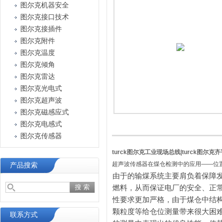
图尔克机器安全
图尔克接口技术
图尔克接插件
图尔克附件
图尔克温度
图尔克倾角
图尔克雷达
图尔克光电式
图尔克超声波
图尔克磁感应式
图尔克电感式
图尔克传感器
turck图尔克工业现场总线|turck图尔克齐平
超声波传感器在煤仓检测中的应用——位
产品搜索
由于的输煤系统主要肩负着保障
燃料，从而保证电厂的安全、正
性要求更加严格，由于煤仓中结
颗粒度等给仓位测量带来很大困
联系方式