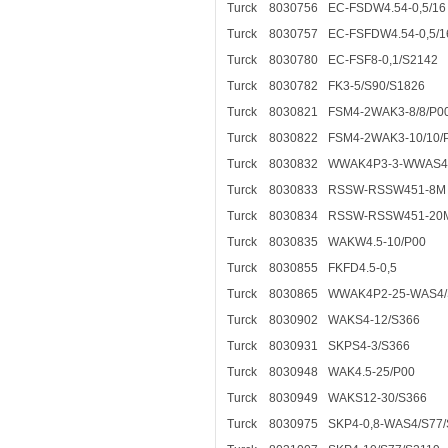
Turck
8030756
EC-FSDW4.54-0,5/16
Turck
8030757
EC-FSFDW4.54-0,5/1
Turck
8030780
EC-FSF8-0,1/S2142
Turck
8030782
FK3-5/S90/S1826
Turck
8030821
FSM4-2WAK3-8/8/P0
Turck
8030822
FSM4-2WAK3-10/10/
Turck
8030832
WWAK4P3-3-WWAS4
Turck
8030833
RSSW-RSSW451-8M
Turck
8030834
RSSW-RSSW451-20
Turck
8030835
WAKW4.5-10/P00
Turck
8030855
FKFD4.5-0,5
Turck
8030865
WWAK4P2-25-WAS4/
Turck
8030902
WAKS4-12/S366
Turck
8030931
SKPS4-3/S366
Turck
8030948
WAK4.5-25/P00
Turck
8030949
WAKS12-30/S366
Turck
8030975
SKP4-0,8-WAS4/S77