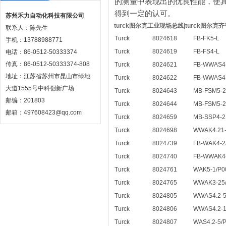
的测量中表现出的优良性能，使
得到一定的认可。
苏州禾力自动化科技有限公司
turck图尔克工业现场总线|turck图尔克齐平
联系人：陈先生
Turck
8024618
FB-FK5-L
手机：13788988771
Turck
8024619
FB-FS4-L
电话：86-0512-50333374
传真：86-0512-50333374-808
Turck
8024621
FB-WWAS4-
地址：江苏省苏州市昆山市绿地
Turck
8024622
FB-WWAS4-
大道1555号中科创新广场
Turck
8024643
MB-FSM5-2
邮编：201803
Turck
8024644
MB-FSM5-2
邮箱：497608423@qq.com
Turck
8024659
MB-SSP4-
Turck
8024698
WWAK4.21-
Turck
8024739
FB-WAK4-2
Turck
8024740
FB-WWAK4-
Turck
8024761
WAK5-1/P0
Turck
8024765
WWAK3-25
Turck
8024805
WWAS4.2-5
Turck
8024806
WWAS4.2-1
Turck
8024807
WAS4.2-5/