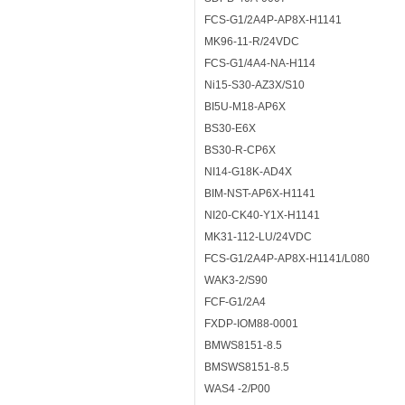
FCS-G1/2A4P-AP8X-H1141
MK96-11-R/24VDC
FCS-G1/4A4-NA-H114
Ni15-S30-AZ3X/S10
BI5U-M18-AP6X
BS30-E6X
BS30-R-CP6X
NI14-G18K-AD4X
BIM-NST-AP6X-H1141
NI20-CK40-Y1X-H1141
MK31-112-LU/24VDC
FCS-G1/2A4P-AP8X-H1141/L080
WAK3-2/S90
FCF-G1/2A4
FXDP-IOM88-0001
BMWS8151-8.5
BMSWS8151-8.5
WAS4 -2/P00