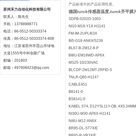
产品标准中的产品应用性质。
苏州禾力自动化科技有限公司
德国turck传感器温度,turck齐平
联系人：陈先生
SDPB-0202D-1003
手机：13788988771
NI10-M18-Y1X-H1141
电话：86-0512-50333374
FM-IM-2UPLI63X
传真：86-0512-50333374-808
BI5-G18-AN6X/S239
地址：江苏省苏州市昆山市绿地
BL67-B-2M12-8-P
大道1555号中科创新广场
BI8U-EM18WD-AP6X
邮编：201803
MS25-10/230VAC
邮箱：497608423@qq.com
BLCDP-2M12MT-2RFID-S
TNLR-Q80-H1147
CABLE451
B8141-0
BS8141-0
KABEL S74, D12YSL11Y-OB, 4X0,34MM
NI30U-M30-AP6X-H1141
Ni8U-M12-AN6X
BR85-DL-ST7X/E
BR85-R-VR3X/E