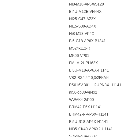
NI8-M18-AP6X/S120
BI4U-M12E-VN44X
Ni25-G47-AZ3X
NI15-S30-AD4X
Ni8-M18-VP4X
BI5-G18-AP6X-B1341
MS24-112-R
MK96-VP01
FM-IM-2UPLI63X
BI5U-M18-AP6X-H1141
VB2-RS4.4T-0,3/2FKM4
PS016V-301-LI2UPN8X-H1141
ni50-cp80-vn4x2
WWAK4-2/P00
BRM42-E6X-H1141
BRM42-R-VP6X-H1141
BI5U-S18-AP6X-H1141
NI35-CK40-AP6X2-H1141
SDPB-40A-0007