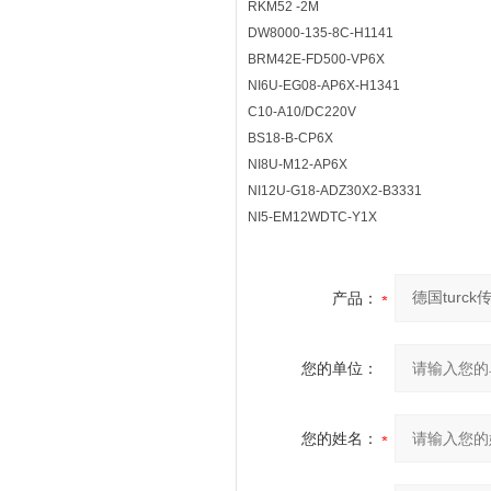
RKM52 -2M
DW8000-135-8C-H1141
BRM42E-FD500-VP6X
NI6U-EG08-AP6X-H1341
C10-A10/DC220V
BS18-B-CP6X
NI8U-M12-AP6X
NI12U-G18-ADZ30X2-B3331
NI5-EM12WDTC-Y1X
产品：
您的单位：
您的姓名：