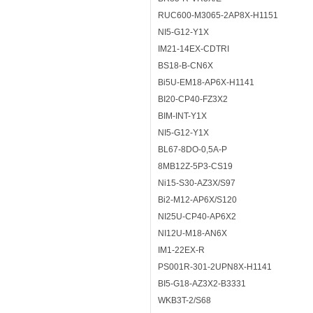
RUC600-M3065-2AP8X-H1151
NI5-G12-Y1X
IM21-14EX-CDTRI
BS18-B-CN6X
Bi5U-EM18-AP6X-H1141
BI20-CP40-FZ3X2
BIM-INT-Y1X
NI5-G12-Y1X
BL67-8DO-0,5A-P
8MB12Z-5P3-CS19
Ni15-S30-AZ3X/S97
Bi2-M12-AP6X/S120
NI25U-CP40-AP6X2
NI12U-M18-AN6X
IM1-22EX-R
PS001R-301-2UPN8X-H1141
BI5-G18-AZ3X2-B3331
WKB3T-2/S68