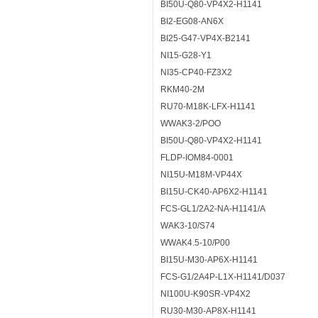
BI50U-Q80-VP4X2-H1141
BI2-EG08-AN6X
BI25-G47-VP4X-B2141
NI15-G28-Y1
NI35-CP40-FZ3X2
RKM40-2M
RU70-M18K-LFX-H1141
WWAK3-2/POO
BI50U-Q80-VP4X2-H1141
FLDP-IOM84-0001
NI15U-M18M-VP44X
BI15U-CK40-AP6X2-H1141
FCS-GL1/2A2-NA-H1141/A
WAK3-10/S74
WWAK4.5-10/P00
BI15U-M30-AP6X-H1141
FCS-G1/2A4P-L1X-H1141/D037
NI100U-K90SR-VP4X2
RU30-M30-AP8X-H1141