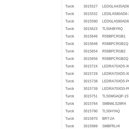
Turck
3015527
LEDGLA435AD6
Turck
3015532
LEDILA580AD6
Turck
3015590
LEDGLA580AD6
Turck
3015623
TL50HBYRQ
Turck
3015646
R58BPCRGB1
Turck
3015648
R58BPCRGB1Q
Turck
3015654
R58BPCRGB2
Turck
3015656
R58BPCRGB2Q
Turck
3015724
LEDRA70XD5-X
Turck
3015729
LEDRA70XD5-
Turck
3015738
LEDRA70XD5-P
Turck
3015739
LEDRA70XD5-
Turck
3015751
TL50WGAQP-15
Turck
3015764
SMBWLS28RA
Turck
3015790
TL50HYAQ
Turck
3015970
BRT-2A
Turck
3015989
SMBFRLHI