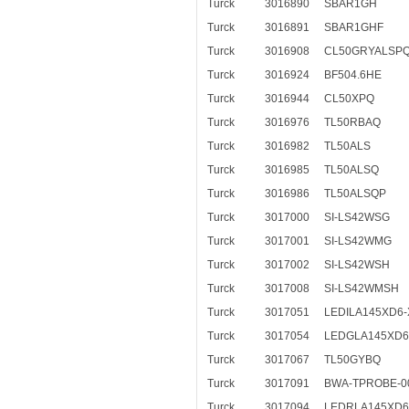
Turck
3016890
SBAR1GH
Turck
3016891
SBAR1GHF
Turck
3016908
CL50GRYALSP
Turck
3016924
BF504.6HE
Turck
3016944
CL50XPQ
Turck
3016976
TL50RBAQ
Turck
3016982
TL50ALS
Turck
3016985
TL50ALSQ
Turck
3016986
TL50ALSQP
Turck
3017000
SI-LS42WSG
Turck
3017001
SI-LS42WMG
Turck
3017002
SI-LS42WSH
Turck
3017008
SI-LS42WMSH
Turck
3017051
LEDILA145XD6
Turck
3017054
LEDGLA145XD6
Turck
3017067
TL50GYBQ
Turck
3017091
BWA-TPROBE-0
Turck
3017094
LEDRLA145XD6