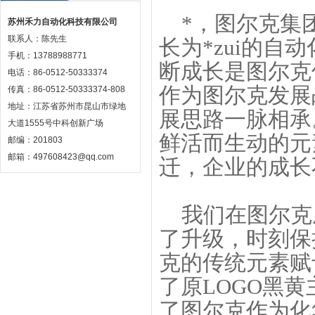
*，图尔克集
苏州禾力自动化科技有限公司
联系人：陈先生
长为*zui的
手机：13788988771
断成长是图尔克
电话：86-0512-50333374
作为图尔克发展
传真：86-0512-50333374-808
地址：江苏省苏州市昆山市绿地
展思路一脉相承
大道1555号中科创新广场
鲜活而生动的元
邮编：201803
邮箱：497608423@qq.com
迁，企业的成长
我们在图尔克
了升级，时刻保
克的传统元素赋
了原LOGO黑
了图尔克作为化