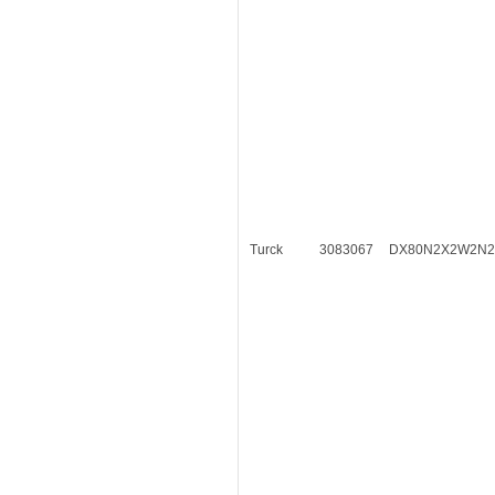
Turck
3083067
DX80N2X2W2N