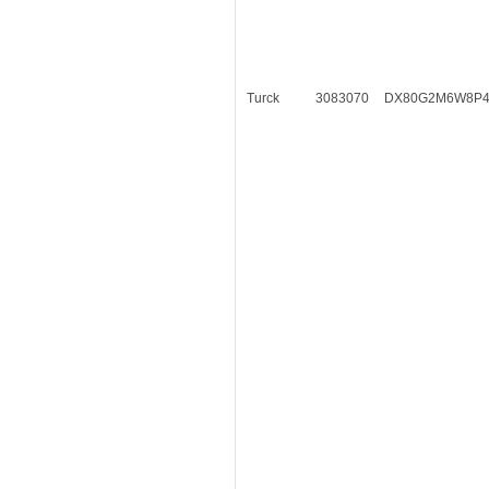
Turck
3083070
DX80G2M6W8P