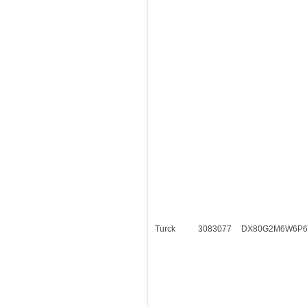
Turck
3083077
DX80G2M6W6P