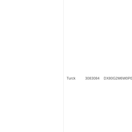
Turck
3083084
DX80G2M6W0P0