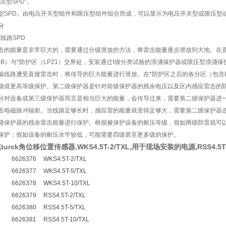
压型SPD”。
型SPD。由电压开关型组件和限压型组件组合而成，可以显示为电压开关型或限压型
分
源线路SPD
击的能量是非常巨大的，需要通过分级泄放的方法，将雷击能量逐步泄放到大地。在直
Z0B）与*防护区（LPZ1）交界处，安装通过Ⅰ级分类试验的浪涌保护器或限压型浪涌
输线路遭受直接雷击时，将传导的巨大能量进行泄放。在*防护区之后的各分区（包含L
级或更高等级保护。第二级保护器是针对前级保护器的残余电压以及区内感应雷击的
分对设备或第三级保护器而言是相当巨大的能量，会传导过来，需要第二级保护器进一
击电磁脉冲辐射。当线路足够长时，感应雷的能量就变得足够大，需要第二级保护器
级保护器的残余雷击能量进行保护。根据被保护设备的耐压等级，假如两级防雷就可
保护；假如设备的耐压水平较低，可能需要四级甚至更多级的保护。
urck角位移位置传感器,WKS4.5T-2/TXL,用于现场安装的电源,RSS4.5T-
6626376
WKS4.5T-2/TXL
6626377
WKS4.5T-5/TXL
6626378
WKS4.5T-10/TXL
6626379
RSS4.5T-2/TXL
6626380
RSS4.5T-5/TXL
6626381
RSS4.5T-10/TXL