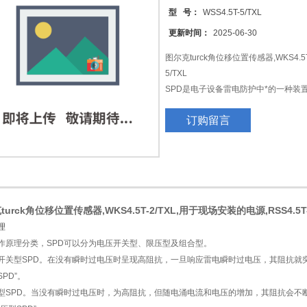
型 号：
WSS4.5T-5/TXL
更新时间：
2025-06-30
图尔克turck角位移位置传感器,WKS4.5T
5/TXL
SPD是电子设备雷电防护中*的一种装
的瞬时过电压限制在设备或系统所能承
订购留言
地，保护被保护的设备或系统不受冲击
urck角位移位置传感器,WKS4.5T-2/TXL,用于现场安装的电源,RSS4.5T-
理
作原理分类，SPD可以分为电压开关型、限压型及组合型。
开关型SPD。在没有瞬时过电压时呈现高阻抗，一旦响应雷电瞬时过电压，其阻抗就
PD”。
型SPD。当没有瞬时过电压时，为高阻抗，但随电涌电流和电压的增加，其阻抗会不