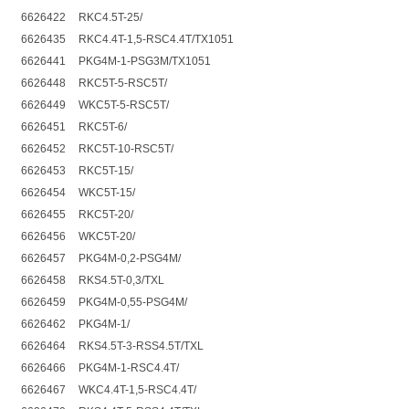
6626422
RKC4.5T-25/
6626435
RKC4.4T-1,5-RSC4.4T/TX1051
6626441
PKG4M-1-PSG3M/TX1051
6626448
RKC5T-5-RSC5T/
6626449
WKC5T-5-RSC5T/
6626451
RKC5T-6/
6626452
RKC5T-10-RSC5T/
6626453
RKC5T-15/
6626454
WKC5T-15/
6626455
RKC5T-20/
6626456
WKC5T-20/
6626457
PKG4M-0,2-PSG4M/
6626458
RKS4.5T-0,3/TXL
6626459
PKG4M-0,55-PSG4M/
6626462
PKG4M-1/
6626464
RKS4.5T-3-RSS4.5T/TXL
6626466
PKG4M-1-RSC4.4T/
6626467
WKC4.4T-1,5-RSC4.4T/