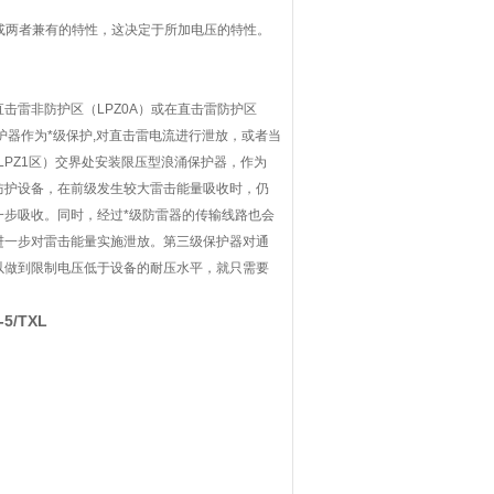
或两者兼有的特性，这决定于所加电压的特性。
击雷非防护区（LPZ0A）或在直击雷防护区
保护器作为*级保护,对直击雷电流进行泄放，或者当
PZ1区）交界处安装限压型浪涌保护器，作为
防护设备，在前级发生较大雷击能量吸收时，仍
步吸收。同时，经过*级防雷器的传输线路也会
进一步对雷击能量实施泄放。第三级保护器对通
以做到限制电压低于设备的耐压水平，就只需要
5/TXL