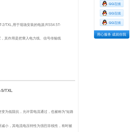
-2/TXL,用于现场安装的电源,RSS4.5T-
用心服务 成就你我
置，其作用是把窜入电力线、信号传输线
受的电压范围内，或将*的雷电流泄流入
。
5/TXL
突变为低阻抗，允许雷电流通过，也被称为“短路
断减小，其电流电压特性为强烈非线性，有时被