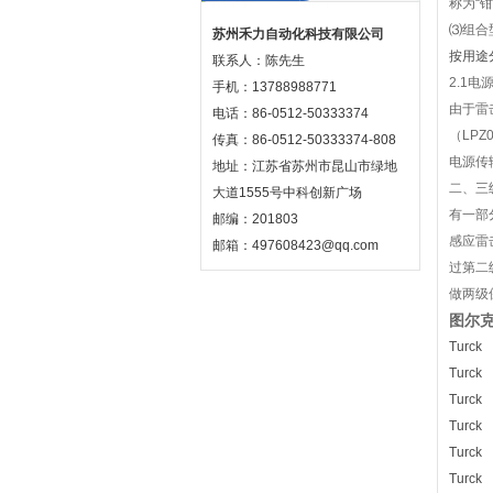
称为“钳
⑶组合
苏州禾力自动化科技有限公司
按用途
联系人：陈先生
2.1电
手机：13788988771
由于雷
电话：86-0512-50333374
（LP
传真：86-0512-50333374-808
电源传
地址：江苏省苏州市昆山市绿地
二、三
大道1555号中科创新广场
有一部
邮编：201803
感应雷
邮箱：497608423@qq.com
过第二
做两级
图尔克t
Turck
Turck
Turck
Turck
Turck
Turck