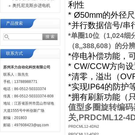
利性
奥托尼克斯步进电机
* Ø50mm的外径
*并行数据信号/串
产品搜索
*单圈10位（1,024
（8,,388,608）的分
联系方式
*停电补偿功能，可
* CW/CCW方向
苏州禾力自动化科技有限公司
*清零，溢出（O
联系人：陈先生
手机：13788988771
*实现IP64的防
电话：86-0512-50333374
*拥有刷新功能（
传真：86-0512-50333374-808
地址：江苏省苏州市昆山市绿地
值型多圈旋转编码器,P
大道1555号中科创新广场
关,PRDCML12-4
邮编：201803
邮箱：497608423@qq.com
PRDCML12-4DN2
PRDCML12-4DP2