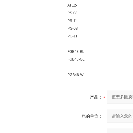
ATE2-
PS-08
PS-11
PG-08
PG-11
FGB48-BL
FGB48-GL
PGB48-W
产品：
您的单位：