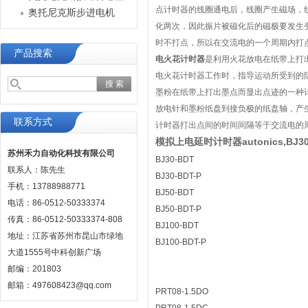
点计时器的线圈通电后，线圈产生磁场，
奥托尼克斯步进电机
化两次，因此振片被磁化后的磁极要发生
时不打点，所以在交流电的一个周期内打
产品搜索
电火花计时器
是利用火花放电在纸带上打出
电火花计时器工作时，指导运动所受到的
墨粉在纸带上打出墨点而显出点迹的一种计
放电针和墨粉纸盘到接负极的纸盘轴，产
联系方式
计时器打出点间的时间间隔等于交流电的
模拟上电延时计时器autonics,BJ30
苏州禾力自动化科技有限公司
BJ30-BDT
联系人：陈先生
BJ30-BDT-P
手机：13788988771
BJ50-BDT
电话：86-0512-50333374
BJ50-BDT-P
传真：86-0512-50333374-808
BJ100-BDT
地址：江苏省苏州市昆山市绿地
BJ100-BDT-P
大道1555号中科创新广场
邮编：201803
邮箱：497608423@qq.com
PRT08-1.5DO