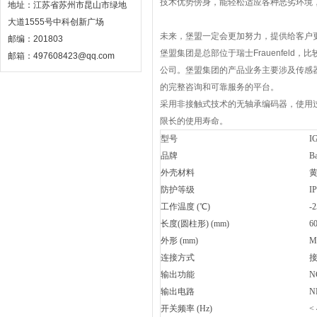
技术优势傍身，能轻松适应各种恶劣环境
地址：江苏省苏州市昆山市绿地
大道1555号中科创新广场
未来，堡盟一定会更加努力，提供给客户
邮编：201803
堡盟集团是总部位于瑞士Frauenfel
邮箱：497608423@qq.com
公司。堡盟集团的产品业务主要涉及传感
的完整咨询和可靠服务的平台。
采用非接触式技术的无轴承编码器，使用过
限长的使用寿命。
型号
I
品牌
B
外壳材料
防护等级
I
工作温度 (℃)
-2
长度(圆柱形) (mm)
6
外形 (mm)
M
连接方式
输出功能
N
输出电路
N
开关频率 (Hz)
< 