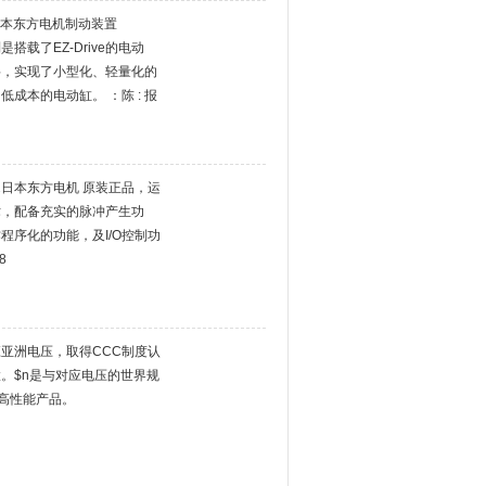
日本东方电机制动装置
系列是搭载了EZ-Drive的电动
料，实现了小型化、轻量化的
成本的电动缸。 ：陈 : 报
TW2日本东方电机 原装正品，运
术，配备充实的脉冲产生功
程序化的功能，及I/O控制功
8
亚洲电压，取得CCC制度认
。$n是与对应电压的世界规
高性能产品。