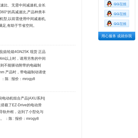
速比、无需中间减速机,全长
360*的高减速比,产品种类丰
比机型,以前需使用中间减速机,
满足,有助于节省空间。
用心服务 成就你我
驱动器|齿轮箱4GN25K 现货 正品
.4m以上时，请用另售的中间
否则不能驱动附带的电磁制
mm 产品时，带电磁制动请使
陈 : 报价：mrogy8
刷电动机组合产品|AXU系列|
搭载了EZ-Drive的电动滑
M导轨外框，达到了小型化与
：陈 : 报价：mrogy8