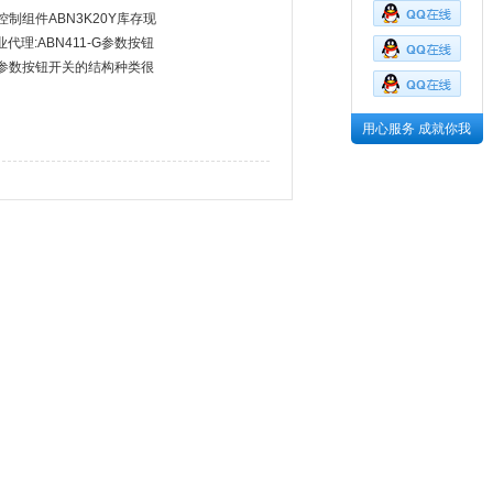
制组件ABN3K20Y库存现
代理:ABN411-G参数按钮
411-G参数按钮开关的结构种类很
用心服务 成就你我