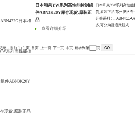
日本和泉YW系列高性能控制组
日本和泉YW系列高性能控
货,原装正品 苏州伊洛专业
件ABN3K20Y库存现货,原装正
开关系列 : ... ABN
品
多,可分为普通揿钮式
查看详细介绍
条记录，当前 1 / 1 页 首页 上一页 下一页 末页 跳转到第
页