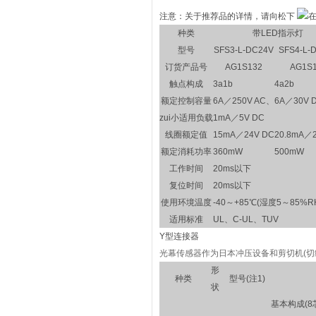
注意：关于推荐品的详情，请向松下
种类
带LED指示灯
型号
SFS3-L-DC24V
SFS4-L-
订货产品号
AG1S132
AG1S
触点构成
3a1b
4a2b
额定控制容量
6A／250V AC、6A／30V 
zui小适用负载
1mA／5V DC
线圈额定值
15mA／24V DC
20.8mA／
额定消耗功率
360mW
500mW
工作时间
20ms以下
复位时间
20ms以下
使用环境温度
-40～+85℃(湿度5～85%R
适用标准
UL、C-UL、TUV
Y型连接器
光幕传感器作为日本冲压设备和剪切机(切
形
种类
型号(注1)
状
基本构成(