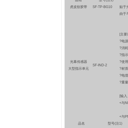
品名
型号(注1)
虎皮纹胶带
SF-TP-BG10
贴于
由于
[主要
?电源
?消
?指示
光幕传感器
?使用
SF-IND-2
大型指示单元
?材质
?电缆
?重量
[输
<与
<与
品名
型号(注1)