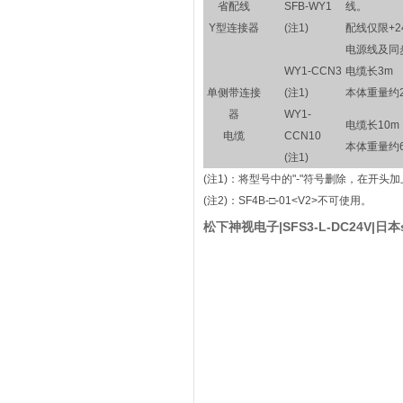
省配线
SFB-WY1
线。
Y型连接器
(注1)
配线仅限+2
电源线及同
WY1-CCN3
电缆长3m
单侧带连接
(注1)
本体重量约20
器
WY1-
电缆长10m
电缆
CCN10
本体重量约62
(注1)
(注1)：
将型号中的"-"符号删除，在开头加
(注2)：
SF4B-□-01<V2>不可使用。
松下神视电子|SFS3-L-DC24V|