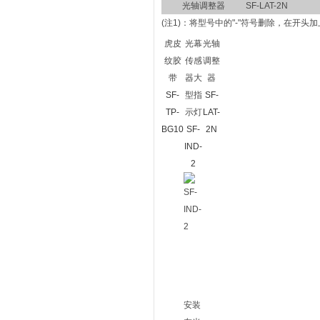
光轴调整器
SF-LAT-2N
(注1)：
将型号中的"-"符号删除，在开头加
虎皮
光幕
光轴
纹胶
传感
调整
带
器大
器
SF-
型指
SF-
TP-
示灯
LAT-
BG10
SF-
2N
IND-
2
安装