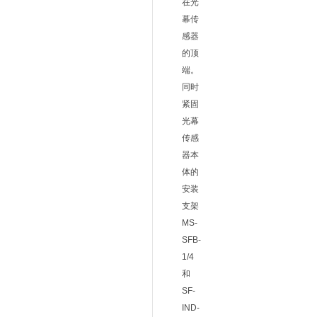
在光
幕传
感器
的顶
端。
同时
紧固
光幕
传感
器本
体的
安装
支架
MS-
SFB-
1/4
和
SF-
IND-