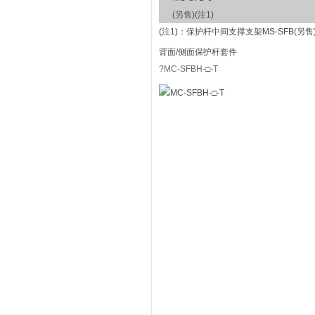
(另售)(注1)
(注1)：
保护杆中间支撑支架MS-SFB(另
背面/侧面保护杆套件
?MC-SFBH-□-T