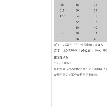
95
48
24
111
56
28
127
64
32
-
72
36
-
80
40
-
88
44
-
96
48
(注1)：
将型号中的"-"符号删除，在开头加
(注1)：
上述型号均以1个(1套)为单位。安
正面保护罩
?FC-SFBH-□
保护光幕传感器的检测面不受飞溅物及飞
使用正面保护罩会使检测距离缩短。