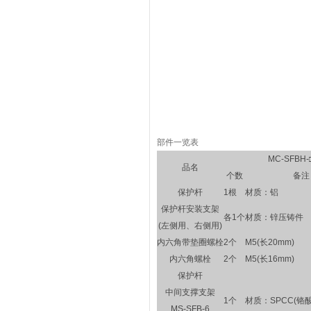
部件一览表
MC-SFBH-
品名
个数
备注
保护杆
1根
材质：铝
保护杆安装支架
各1个
材质：锌压铸件
(左侧用、右侧用)
内六角带垫圈螺栓
2个
M5(长20mm)
内六角螺栓
2个
M5(长16mm)
保护杆
中间支撑支架
1个
材质：SPCC(铬
MS-SFB-6