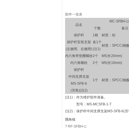
部件一览表
MC-SFBH-□
品名
个数
备注
保护杆
1根
材质：铝
保护杆安装支架
各1个
材质：SPCC(铬
(左侧用、右侧用)
(注1)
内六角带垫圈螺栓
2个
M5(长20mm)
内六角螺栓
2个
M5(长18mm)
保护杆
中间支撑支架
1个
材质：SPCC(铬
MS-SFB-6
(另售)(注2)
(注1)：
作为维护部件准备。
型号：MS-MCSFB-1-T
(注2)：
保护杆中间支撑支架MS-SFB-6(
隅角镜
? RF-SFBH-□