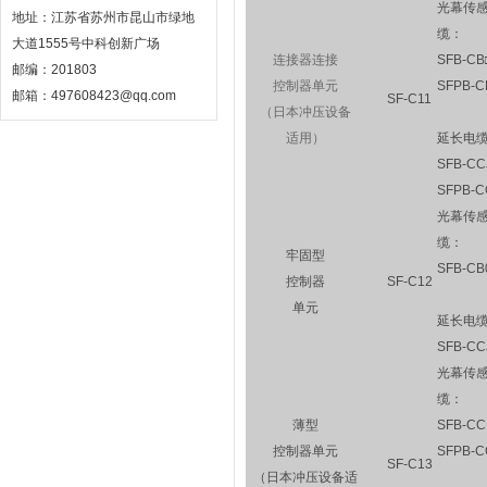
光幕传
地址：江苏省苏州市昆山市绿地
缆：
大道1555号中科创新广场
连接器连接
SFB-CB
邮编：201803
控制器单元
SFPB-C
邮箱：497608423@qq.com
SF-C11
（日本冲压设备
适用）
延长电
SFB-CC
SFPB-C
光幕传
缆：
牢固型
SFB-CB
控制器
SF-C12
单元
延长电
SFB-CC
光幕传
缆：
薄型
SFB-CC
控制器单元
SFPB-C
SF-C13
（日本冲压设备适