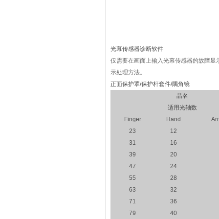
光幕传感器诊断软件
仅需要在画面上输入光幕传感器的故障显
示处理方法。
正面保护罩/保护杆套件/隅角镜
品名
适用光轴数
Finger
Hand
Ar
23
12
31
16
39
20
47
24
55
28
63
32
71
36
79
40