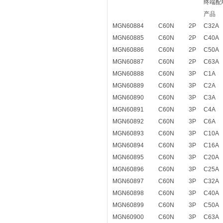
终端配
产品
MGN60884
C60N
2P
C32A
MGN60885
C60N
2P
C40A
MGN60886
C60N
2P
C50A
MGN60887
C60N
2P
C63A
MGN60888
C60N
3P
C1A
MGN60889
C60N
3P
C2A
MGN60890
C60N
3P
C3A
MGN60891
C60N
3P
C4A
MGN60892
C60N
3P
C6A
MGN60893
C60N
3P
C10A
MGN60894
C60N
3P
C16A
MGN60895
C60N
3P
C20A
MGN60896
C60N
3P
C25A
MGN60897
C60N
3P
C32A
MGN60898
C60N
3P
C40A
MGN60899
C60N
3P
C50A
MGN60900
C60N
3P
C63A