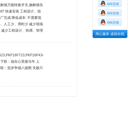
块,施耐德万能转换开关,施耐德负
07M7 快速安装 工程设计、组
厂完成 降低成本: 不需要现
、人工少、用时少 减少现场
 减少工程设计、协调、管理
用心服务 成就你我
423,PKF16F723,PKF16F434
下联：福在心里接马年 上
联：贺岁争描八骏图 失败只
。