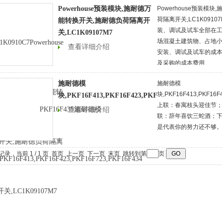
Powerhouse预装模块,施耐德万
Powerhouse预装模
荷隔离开关,LC1K091
能转换开关,施耐德负荷隔离开
装、调试及试车全部在工
关,LC1K09107M7
场混凝土建筑物、占地小
查看详细介绍
安装、调试及试车的成本
及采购的成本费用
施耐德模
施耐德模
块,PKF16F413,PKF16F
块,PKF16F413,PKF16F423,PKF16F723,PKF16F434
上联：春寓枝头迎佳节；
查看详细介绍
联：辞年喜饮三蛇酒；下
是代表你的努力还不够
条记录，当前 1 / 1 页 首页 上一页 下一页 末页 跳转到第
页