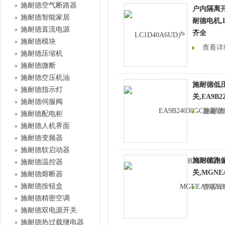
施耐德空气断路器
户内隔离开
施耐德智能家居
耐德电机,L
施耐德直流电源
齐全
施耐德模块
查看详
施耐德压缩机
施耐德微断
施耐德空压机油
施耐德低
施耐德指示灯
关,EA9B22
施耐德伺服阀
查看详
施耐德配电柜
施耐德人机界面
施耐德变频器
施耐德软启动器
施耐德跑
施耐德温控器
关,MGNEA
施耐德熔断器
施耐德按钮盒
查看详
施耐德精密空调
施耐德双电源开关
施耐德热过载继电器