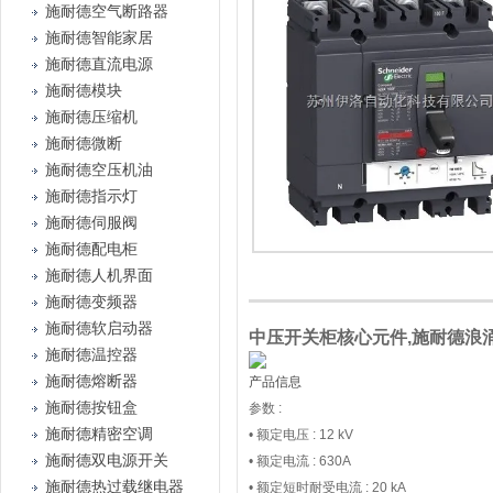
施耐德空气断路器
施耐德智能家居
施耐德直流电源
施耐德模块
施耐德压缩机
施耐德微断
施耐德空压机油
施耐德指示灯
施耐德伺服阀
施耐德配电柜
施耐德人机界面
施耐德变频器
施耐德软启动器
中压开关柜核心元件,施耐德浪涌保
施耐德温控器
施耐德熔断器
产品信息
施耐德按钮盒
参数 :
施耐德精密空调
• 额定电压 : 12 kV
施耐德双电源开关
• 额定电流 : 630A
施耐德热过载继电器
• 额定短时耐受电流 : 20 kA