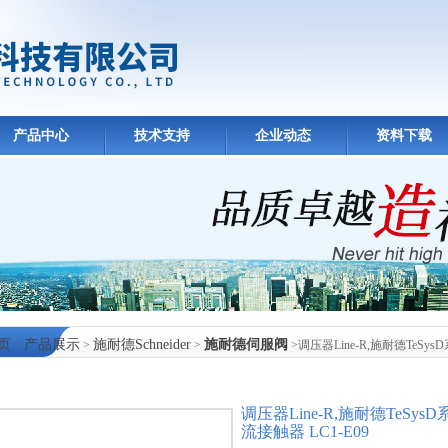
产品中心
技术支持
企业动态
资料下载
页
产品展示
施耐德Schneider
施耐德伺服阀
>
>
>
>调压器Line-R,施耐德TeSys
中心
调压器Line-R,施耐德TeSys
流接触器 LC1-E09