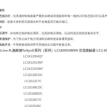
便性
状态指示灯
- 当浪涌抑制电路被严重的尖峰或浪涌损坏时每一相的LED状态指示灯以及
间距
- 连接大体积变压器插头时不必掩盖其它输出端口。
护
压调节
- 自动将过低的电压调高，过高的电压调低，以达到适合您的设备的水平。
浪涌保护
- 为了防止由于电力浪涌和尖峰而使设备遭受损坏。
线路开关
- 不用更换保险丝即可简便的从过载中恢复过来。
ine-R,施耐德TeSysD系列（苏州）LC1E0910M5N 交流接触器 LC1-E0
LC1K12004Q7
LC1K12013M7
LC1K12015M7
LC1D128CDC
LC1D12C7C
LC1D188CDC
LC1D188EDC
LC1D18C7C
LC1D25JDC