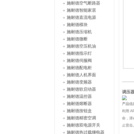
施耐德空气断路器
施耐德智能家居
施耐德直流电源
施耐德模块
施耐德压缩机
施耐德微断
施耐德空压机油
施耐德指示灯
施耐德伺服阀
施耐德配电柜
施耐德人机界面
施耐德变频器
施耐德软启动器
调压器L
施耐德温控器
施耐德熔断器
产品信
施耐德按钮盒
利用 
施耐德精密空调
命，潜
施耐德双电源开关
止雷击
施耐德热过载继电器