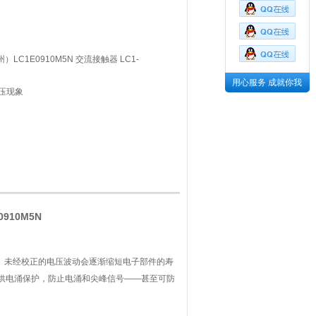
）LC1E0910M5N 交流接触器 LC1-
用心服务 成就你我
压现象
910M5N
影响。未经校正的电压波动会逐渐缩短电子部件的寿
提供电涌保护，防止电涌和尖峰信号——甚至可防