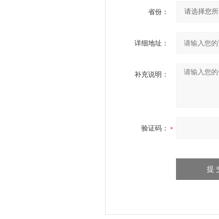
省份：
详细地址：
补充说明：
验证码：