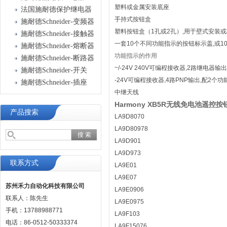
塑料或金属安装底座
法国施耐德保护继电器
手持式按钮盒
施耐德Schneider-变频器
塑料按钮盒（1孔或2孔）,用于壁式安装
施耐德Schneider-接触器
一套10个不同功能指示的按钮标示盖,或1
施耐德Schneider-熔断器
功能指示的作用
施耐德Schneider-断路器
~/-24V 240V可编程接收器,2路继电器
施耐德Schneider-开关
-24V可编程接收器,4路PNP输出,配2
施耐德Schneider-插座
中继天线
Harmony XB5R无线免电池遥控按
产品搜索
LA9D8070
LA9D80978
LA9D901
LA9D973
联系方式
LA9E01
LA9E07
苏州禾力自动化科技有限公司
LA9E0906
联系人：陈先生
LA9E0975
手机：13788988771
LA9F103
电话：86-0512-50333374
LA9F15076