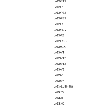
LAD9ET3
LAD9P3
LAD9P32
LAD9P33
LAD9R1
LAD9R1V
LAD9R3
LAD9R3S
LAD9SD3
LAD9V1
LAD9V12
LAD9V13
LAD9V2
LAD9V5
LAD9V6
LADALLEN4聽
LADC22
LADN01
LADN02