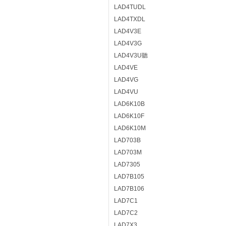
LAD4TUDL
LAD4TXDL
LAD4V3E
LAD4V3G
LAD4V3U聽
LAD4VE
LAD4VG
LAD4VU
LAD6K10B
LAD6K10F
LAD6K10M
LAD703B
LAD703M
LAD7305
LAD7B105
LAD7B106
LAD7C1
LAD7C2
LAD7X3