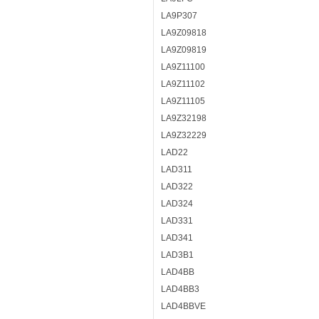
LA9P307
LA9Z09818
LA9Z09819
LA9Z11100
LA9Z11102
LA9Z11105
LA9Z32198
LA9Z32229
LAD22
LAD311
LAD322
LAD324
LAD331
LAD341
LAD3B1
LAD4BB
LAD4BB3
LAD4BBVE