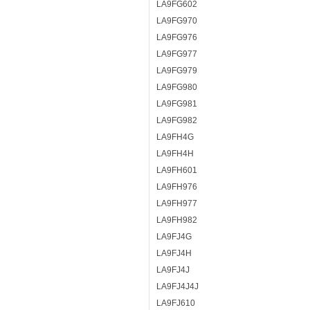
LA9FG602
LA9FG970
LA9FG976
LA9FG977
LA9FG979
LA9FG980
LA9FG981
LA9FG982
LA9FH4G
LA9FH4H
LA9FH601
LA9FH976
LA9FH977
LA9FH982
LA9FJ4G
LA9FJ4H
LA9FJ4J
LA9FJ4J4J
LA9FJ610