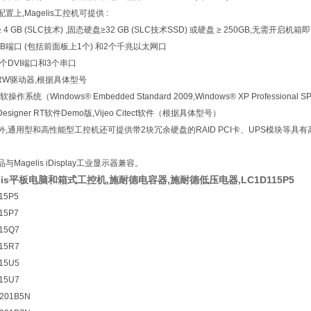
置上,Magelis工控机可提供 :
 ≥ 4 GB (SLC技术) ,固态硬盘≥32 GB (SLC技术SSD) 或硬盘 ≥ 250GB,无需开启机
SB端口 (包括前面板上1个) 和2个千兆以太网口
多2个DVI端口和3个串口
-RW驱动器,根据具体型号
操作系统（Windows® Embedded Standard 2009,Windows® XP Professional SP
o Designer RT软件Demo版,Vijeo Citect软件（根据具体型号）
外,通用型和高性能型工控机还可提供带2块冗余硬盘的RAID PCI卡、UPS模块等具
与Magelis iDisplay工业显示器兼容。
elis平板电脑和箱式工控机,施耐德电容器,施耐德低压电器,LC1D115P5
15P5
15P7
15Q7
15R7
15U5
15U7
201B5N