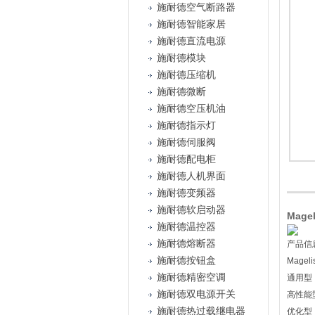
施耐德空气断路器
施耐德智能家居
施耐德直流电源
施耐德模块
施耐德压缩机
施耐德微断
施耐德空压机油
施耐德指示灯
施耐德伺服阀
施耐德配电柜
施耐德人机界面
施耐德变频器
施耐德软启动器
Mag
施耐德温控器
施耐德熔断器
产品信
施耐德按钮盒
Mage
施耐德精密空调
通用型 :
施耐德双电源开关
高性能型 
施耐德热过载继电器
优化型（平