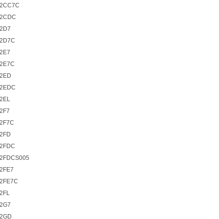
2CC7C
12CDC
2D7
2D7C
2E7
2E7C
2ED
2EDC
2EL
2F7
2F7C
2FD
2FDC
2FDCS005
2FE7
2FE7C
2FL
2G7
2GD