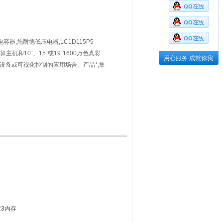
容器,施耐德低压电器,LC1D115P5
机和10“、15“或19“1600万色真彩
用心服务 成就你我
M设备或可视化控制的应用场合。产品*,集
同时提供性价比吸引力的优化型产品。
等多种和海事认证,适用于从
DR3内存