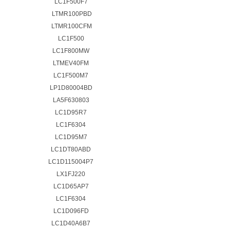
LC1F500F7
LTMR100PBD
LTMR100CFM
LC1F500
LC1F800MW
LTMEV40FM
LC1F500M7
LP1D80004BD
LA5F630803
LC1D95R7
LC1F6304
LC1D95M7
LC1DT80ABD
LC1D115004P7
LX1FJ220
LC1D65AP7
LC1F6304
LC1D096FD
LC1D40A6B7