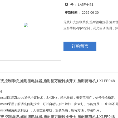
型 号：
LA5FH431
更新时间：
2025-06-30
无线灯光控制系统,施耐德电抗器,施耐德万
支持手机Apps控制，调光自动侦测，
订购留言
光控制系统,施耐德电抗器,施耐德万能转换开关,施耐德电机,LX1FF048
息
install采用Zigbee通讯协议技术，2.4GHz，耗电量低，覆盖范围广，信号传输稳定。
zinstall采用了的调光侦测技术，可以自动识别白炽灯、卤素灯、节能灯及LED灯
zinstall采用两线制设计，无需重新布线，安装简易，编程方便，即装即用。
光控制系统,施耐德电抗器,施耐德万能转换开关,施耐德电机,LX1FF048