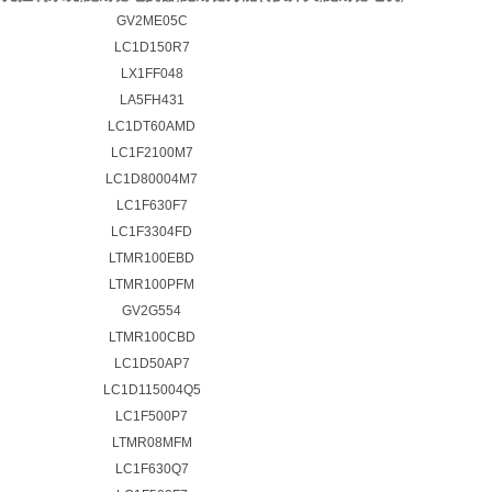
GV2ME05C
LC1D150R7
LX1FF048
LA5FH431
LC1DT60AMD
LC1F2100M7
LC1D80004M7
LC1F630F7
LC1F3304FD
LTMR100EBD
LTMR100PFM
GV2G554
LTMR100CBD
LC1D50AP7
LC1D115004Q5
LC1F500P7
LTMR08MFM
LC1F630Q7