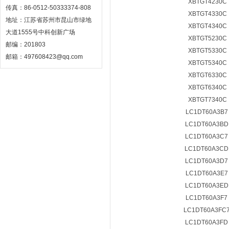
XBTGT4230C
传真：86-0512-50333374-808
XBTGT4330C
地址：江苏省苏州市昆山市绿地
XBTGT4340C
大道1555号中科创新广场
XBTGT5230C
邮编：201803
XBTGT5330C
邮箱：497608423@qq.com
XBTGT5340C
XBTGT6330C
XBTGT6340C
XBTGT7340C
LC1DT60A3B
LC1DT60A3B
LC1DT60A3C
LC1DT60A3C
LC1DT60A3D
LC1DT60A3E
LC1DT60A3E
LC1DT60A3F7
LC1DT60A3FC
LC1DT60A3F