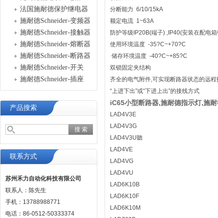
法国施耐德保护继电器
分断能力 6/10/15kA
施耐德Schneider-变频器
额定电流 1~63A
施耐德Schneider-接触器
防护等级IP20B(端子) ,IP40(安装在配电箱
施耐德Schneider-熔断器
使用环境温度 -35?C~+70?C
施耐德Schneider-断路器
储存环境温度 -40?C~+85?C
施耐德Schneider-开关
双锁固定夹结构
施耐德Schneider-插座
齐全的电气附件,可实现断路器状态的远程指
“上进下出”或“下进上出”的接线方式
iC65小型断路器,施耐德指示灯,施耐
产品搜索
LAD4V3E
LAD4V3G
LAD4V3U聽
LAD4VE
联系方式
LAD4VG
LAD4VU
苏州禾力自动化科技有限公司
LAD6K10B
联系人：陈先生
LAD6K10F
手机：13788988771
LAD6K10M
电话：86-0512-50333374