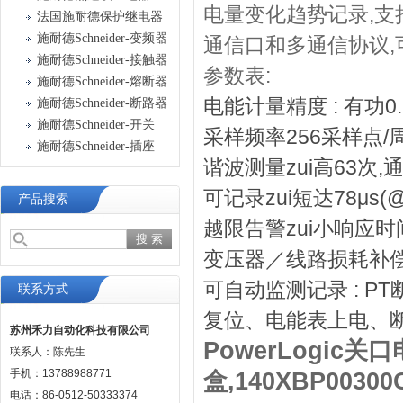
电量变化趋势记录,支
法国施耐德保护继电器
施耐德Schneider-变频器
通信口和多通信协议
施耐德Schneider-接触器
参数表:
施耐德Schneider-熔断器
电能计量精度 : 有功0.2
施耐德Schneider-断路器
施耐德Schneider-开关
采样频率256采样点/
施耐德Schneider-插座
谐波测量zui高63次
可记录zui短达78μs(
产品搜索
越限告警zui小响应
变压器／线路损耗补
可自动监测记录 : P
联系方式
复位、电能表上电、
苏州禾力自动化科技有限公司
PowerLogic
联系人：陈先生
手机：13788988771
盒,140XBP00300
电话：86-0512-50333374