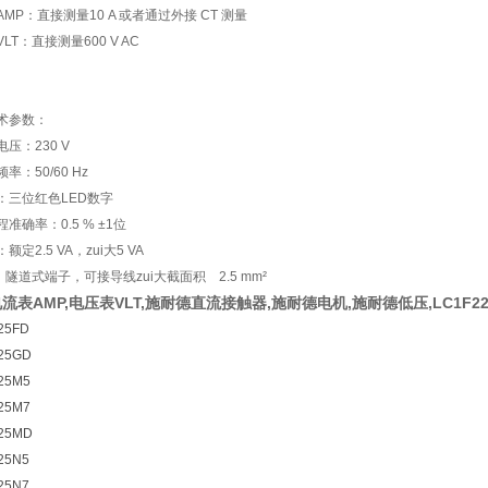
MP：直接测量10 A 或者通过外接 CT 测量
LT：直接测量600 V AC
术参数：
压：230 V
：50/60 Hz
三位红色LED数字
确率：0.5 % ±1位
定2.5 VA，zui大5 VA
隧道式端子，可接导线zui大截面积 2.5 mm²
流表AMP,电压表VLT,施耐德直流接触器,施耐德电机,施耐德低压,LC1F22
25FD
25GD
25M5
25M7
25MD
25N5
25N7