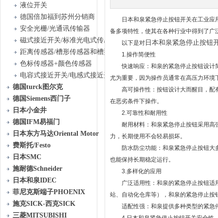
液位开关
德国倍加福到苏州分销商
日本和泉紧急停止按钮开关在工业应用
安全光栅/光通讯传输器
备多项特性，使其在各种行业中得到了广
磁式接近开关/标准光电式传感器
日本和泉紧急停止按钮
以下是对
距离传感器/槽形传感器和槽型光栅传感器
1.操作简便性
色标传感器+颜色传感器
快速响应：和泉的紧急停止按钮设计简
电容式接近开关/电感式接近开关
尤为重要，因为操作员通常在高压力环境
德国turck图尔克
高可操作性：按钮设计大而醒目，配有
德国Siemens西门子
在恶劣条件下操作。
日本小金井
2.可靠性和耐用性
德国IFM易福门
耐用材料：和泉紧急停止按钮采用高强
日本东方马达Oriental Motor
力，长期使用不会轻易损坏。
费斯托/Festo
防水防尘功能：和泉紧急停止按钮大多具
日本SMC
也能保持长期稳定运行。
施耐德Schneider
3.多样化的应用
日本和泉IDEC
广泛适用性：和泉的紧急停止按钮适用
菲尼克斯端子PHOENIX
站、自动化仓库等），和泉的紧急停止按
施克SICK-西克SICK
适配性强：和泉提供多种类型的紧急停
三菱MITSUBISHI