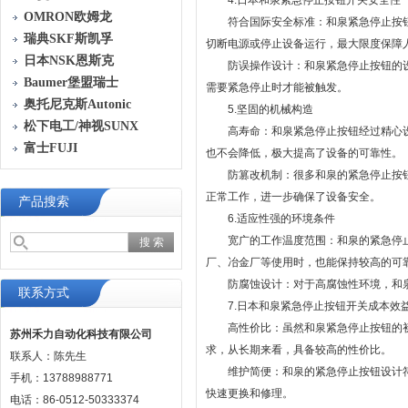
4.日本和泉紧急停止按钮开关安全性
OMRON欧姆龙
符合国际安全标准：和泉紧急停止按钮严格符
瑞典SKF斯凯孚
切断电源或停止设备运行，最大限度保障
日本NSK恩斯克
防误操作设计：和泉紧急停止按钮的设
Baumer堡盟瑞士
需要紧急停止时才能被触发。
奥托尼克斯Autonic
5.坚固的机械构造
松下电工/神视SUNX
高寿命：和泉紧急停止按钮经过精心设
富士FUJI
也不会降低，极大提高了设备的可靠性。
防篡改机制：很多和泉的紧急停止按钮
正常工作，进一步确保了设备安全。
产品搜索
6.适应性强的环境条件
宽广的工作温度范围：和泉的紧急停止
厂、冶金厂等使用时，也能保持较高的可
防腐蚀设计：对于高腐蚀性环境，和泉
联系方式
7.日本和泉紧急停止按钮开关成本效
高性价比：虽然和泉紧急停止按钮的初
苏州禾力自动化科技有限公司
求，从长期来看，具备较高的性价比。
联系人：陈先生
维护简便：和泉的紧急停止按钮设计符
手机：13788988771
快速更换和修理。
电话：86-0512-50333374