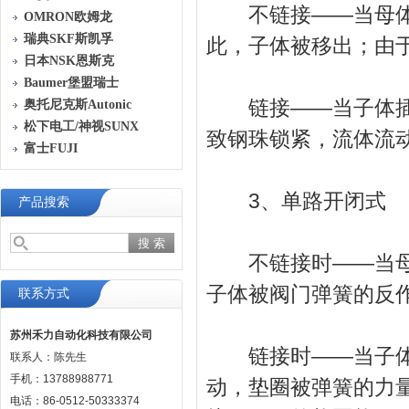
不链接——当母体的
OMRON欧姆龙
瑞典SKF斯凯孚
此，子体被移出；由
日本NSK恩斯克
Baumer堡盟瑞士
链接——当子体插入
奥托尼克斯Autonic
松下电工/神视SUNX
致钢珠锁紧，流体流
富士FUJI
3、单路开闭式
产品搜索
不链接时——当母体
子体被阀门弹簧的反
联系方式
苏州禾力自动化科技有限公司
链接时——当子体插
联系人：陈先生
手机：13788988771
动，垫圈被弹簧的力
电话：86-0512-50333374