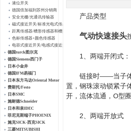
液位开关
德国倍加福到苏州分销商
产品类型
安全光栅/光通讯传输器
磁式接近开关/标准光电式传感器
距离传感器/槽形传感器和槽型光栅传感器
气动快速接头
色标传感器+颜色传感器
电容式接近开关/电感式接近开关
德国turck图尔克
1、两端开闭式：
德国Siemens西门子
日本小金井
德国IFM易福门
链接时——当子体插
日本东方马达Oriental Motor
置，钢珠滚动锁紧子
费斯托/Festo
日本SMC
开，流体流通，O型圈
施耐德Schneider
日本和泉IDEC
2、两端开放式
菲尼克斯端子PHOENIX
施克SICK-西克SICK
三菱MITSUBISHI