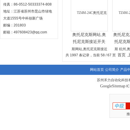
液晶温控器,PR30-
控器价格
传真：86-0512-50333374-808
10DP2
10
地址：江苏省苏州市昆山市绿地
大道1555号中科创新广场
邮编：201803
邮箱：497608423@qq.com
奥托尼克斯网站,奥
奥托尼克
托尼克斯接近开关
托尼克
用处,热流道温控
导轨,o
首页
共 1997 条记录，当前 58 / 67 页
器,PR18-8DN2
器,PR
网站首页
公司简介
产品
苏州禾力自动化科技有
GoogleSitemap
I
推