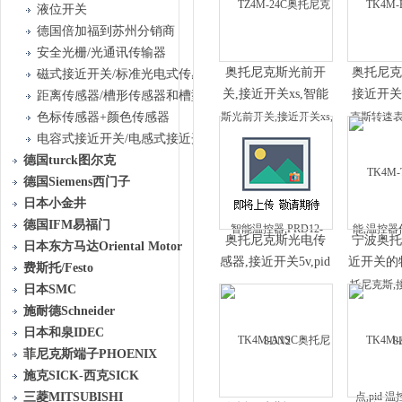
液位开关
德国倍加福到苏州分销商
安全光栅/光通讯传输器
奥托尼克斯光前开
奥托尼克
磁式接近开关/标准光电式传感器
关,接近开关xs,智能
接近开关
距离传感器/槽形传感器和槽型光栅传感器
温控器,PRD12-
器作用,PR
色标传感器+颜色传感器
8DN2
电容式接近开关/电感式接近开关
德国turck图尔克
德国Siemens西门子
日本小金井
德国IFM易福门
奥托尼克斯光电传
宁波奥托
日本东方马达Oriental Motor
感器,接近开关5v,pid
近开关的特
费斯托/Festo
温控器自整
控器,PR
日本SMC
定,PRD12-4DN2
施耐德Schneider
日本和泉IDEC
菲尼克斯端子PHOENIX
施克SICK-西克SICK
三菱MITSUBISHI