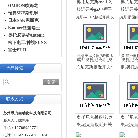
奥托尼克斯enc 1 2,
奥托尼克
OMRON欧姆龙
接近开关ga,电褥子
接近开关
瑞典SKF斯凯孚
温控器,BF4R-R
器招聘,
日本NSK恩斯克
Baumer堡盟瑞士
奥托尼克斯Autonic
松下电工/神视SUNX
富士FUJI
成都奥托尼克斯,奥
奥托尼
托尼克斯接近开关d
册,奥托
产品搜索
r732,开利风机盘管
开关 e2e 
温控器,BF3RX
柜温控器
15
联系方式
苏州禾力自动化科技有限公司
奥托尼克斯客服,奥
奥托尼克
联系人：陈先生
托尼克斯接近开关
托尼克
手机：13788988771
动作次数,风机盘管
近开关,
电话：86-0512-50333374